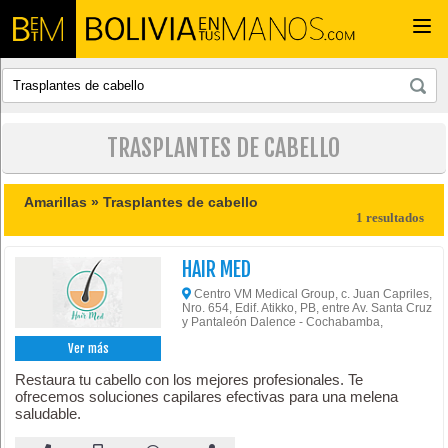
Togg
navi
TRASPLANTES DE CABELLO
Amarillas »
Trasplantes de cabello
1 resultados
HAIR MED
Centro VM Medical Group, c. Juan Capriles,
Nro. 654, Edif. Atikko, PB, entre Av. Santa Cruz
y Pantaleón Dalence - Cochabamba,
Ver más
Restaura tu cabello con los mejores profesionales. Te
ofrecemos soluciones capilares efectivas para una melena
saludable.