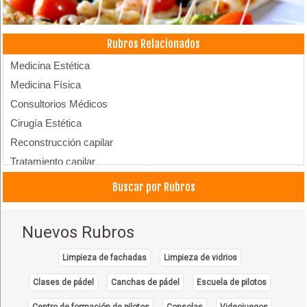
Rubros Relacionados
Medicina Estética
Medicina Física
Consultorios Médicos
Cirugía Estética
Reconstrucción capilar
Tratamiento capilar
Estética capilar
Buscar por Rubros
Trasplantes de Barba
Medicina Capilar
Nuevos Rubros
Limpieza de fachadas
Limpieza de vidrios
Clases de pádel
Canchas de pádel
Escuela de pilotos
Centro de formación de pilotos
Consolas
Videojuegos