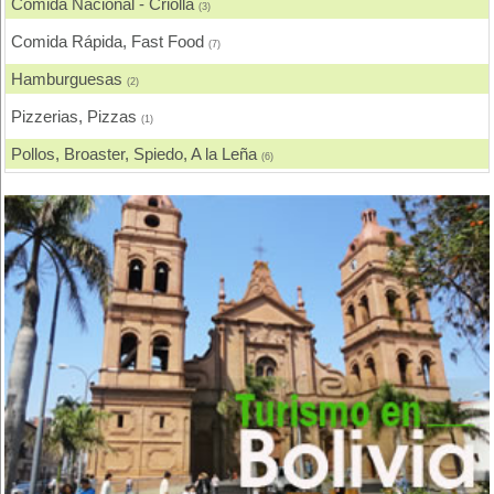
Comida Nacional - Criolla
(3)
Comida Rápida, Fast Food
(7)
Hamburguesas
(2)
Pizzerias, Pizzas
(1)
Pollos, Broaster, Spiedo, A la Leña
(6)
Restaurantes - Peñas - Discotecas
(3)
Rodizios
(1)
Salteñerías, Salteñas
(5)
Snacks, Pensiones
(1)