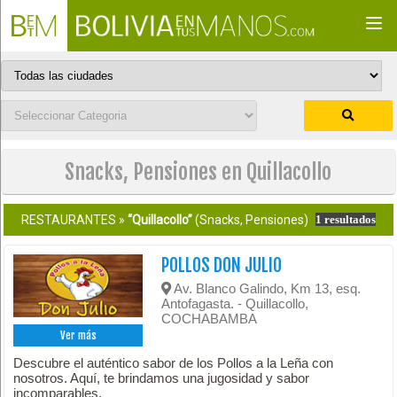
Togg
navi
Snacks, Pensiones en Quillacollo
RESTAURANTES »
“Quillacollo”
(Snacks, Pensiones)
1 resultados
POLLOS DON JULIO
Av. Blanco Galindo, Km 13, esq.
Antofagasta. - Quillacollo,
COCHABAMBA
Ver más
Descubre el auténtico sabor de los Pollos a la Leña con
nosotros. Aquí, te brindamos una jugosidad y sabor
incomparables.