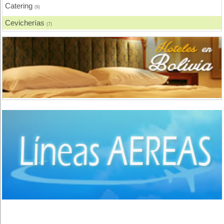
Catering
(9)
Cevicherías
(7)
Chicharronerías
(8)
Chifas, Comida China
(2)
Churrasquerías
(28)
Comida Árabe
(3)
Comida Brasilera
(1)
Comida Coreana
(1)
Comida Española
(2)
Comida Francesa
(6)
Comida Fusión
(3)
Comida Gourmet
(3)
Comida Hindú
(1)