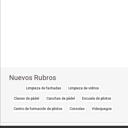
Comida Internacional
(40)
Comida Italiana
(6)
Comida Japonesa
(7)
Comida Mexicana
(1)
Comida Nacional - Criolla
(57)
Comida Peruana
(3)
Comida Rápida, Fast Food
(38)
Comida Suiza
(1)
Nuevos Rubros
Comida Tailandesa
(1)
Limpieza de fachadas
Limpieza de vidrios
Comida Vegana
(3)
Comida Vegetariana
Clases de pádel
Canchas de pádel
Escuela de pilotos
(8)
Comida Vietnamita
Centro de formación de pilotos
Consolas
Videojuegos
(1)
Delivery
(18)
Eventos - Recepciones