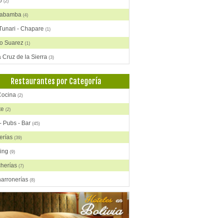
to
(2)
habamba
(4)
 Tunari - Chapare
(1)
to Suarez
(1)
 Cruz de la Sierra
(3)
a
(2)
Restaurantes por Categoría
e
(3)
Cocina
(2)
sí
(1)
te
(2)
i
(1)
- Pubs - Bar
(45)
erías
(39)
ring
(9)
cherías
(7)
harronerías
(8)
as, Comida China
(2)
rasquerías
(28)