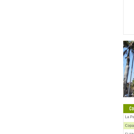
Co
La P
Copa