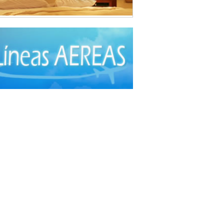
da Árabe
(3)
da Brasilera
(1)
da Coreana
(1)
da Española
(2)
da Francesa
(6)
da Fusión
(3)
da Gourmet
(3)
da Hindú
(1)
a Internacional
(40)
a Italiana
(6)
da Japonesa
(7)
da Mexicana
(1)
a Nacional - Criolla
(57)
da Peruana
(3)
da Rápida, Fast Food
(38)
da Suiza
(1)