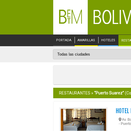
PORTADA
AMARILLAS
HOTELES
REST
RESTAURANTES »
“Puerto Suarez”
(Co
HOTEL
Av. Bo
- Puer