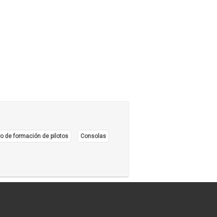
urantes - Peñas - Discotecas
(27)
zios
(7)
nes de Té
(11)
ñerías, Salteñas
(8)
ks, Pensiones
(7)
or, Diente Libre
(2)
o de formación de pilotos
Consolas