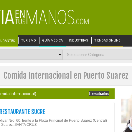
TURISMO
GUÍA MÉDICA
INDUSTRIAS
TIENDAS ONLINE
AURANTES
Comida Internacional en Puerto Suarez
mida Internacional)
1 resultados
 RESTAURANTE SUCRE
lívar Nro. 60, frente a la Plaza Principal de Puerto Suárez (Central)
to Suarez, SANTA CRUZ