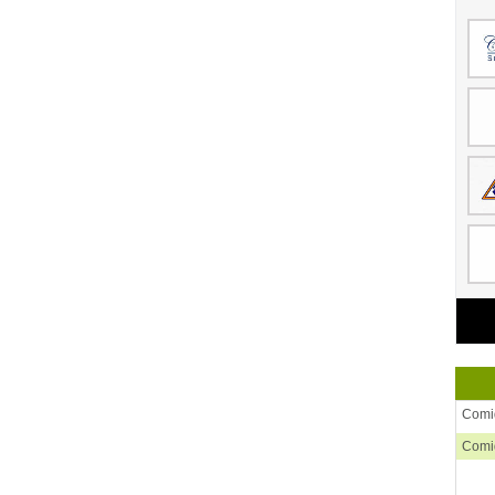
Comid
Comid