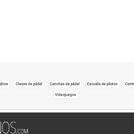
Resta
Rodi
Salo
Salte
Snac
Tened
drios
Clases de pádel
Canchas de pádel
Escuela de pilotos
Centr
Videojuegos