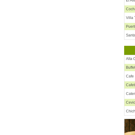
El Al
Coc
Villa
Puer
Santa
Tarij
Sucr
Alta 
Poto
Buffe
Uyun
Cafe 
Cafet
Cate
Cevi
Chic
Chif
Chur