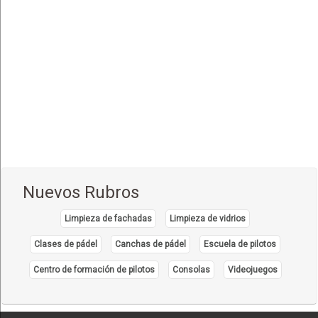
Comida Internacional
(40)
Comida Italiana
(6)
Comida Japonesa
(7)
Comida Mexicana
(1)
Comida Nacional - Criolla
(57)
Comida Peruana
(3)
Comida Rápida, Fast Food
(38)
Comida Suiza
(1)
Nuevos Rubros
Comida Tailandesa
(1)
Limpieza de fachadas
Limpieza de vidrios
Comida Vegana
(3)
Comida Vegetariana
Clases de pádel
Canchas de pádel
Escuela de pilotos
(8)
Comida Vietnamita
Centro de formación de pilotos
Consolas
Videojuegos
(1)
Delivery
(18)
Eventos - Recepciones