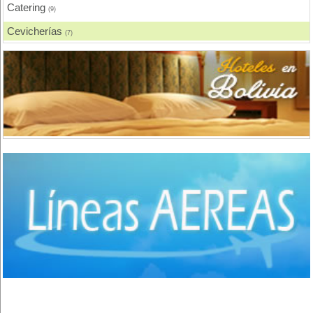
Catering
(9)
Cevicherías
(7)
Chicharronerías
(8)
Chifas, Comida China
(2)
Churrasquerías
(28)
Comida Árabe
(3)
Comida Brasilera
(1)
Comida Coreana
(1)
Comida Española
(2)
Comida Francesa
(6)
Comida Fusión
(3)
Comida Gourmet
(3)
Comida Hindú
(1)