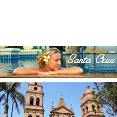
Calzados
(1)
Cemento
(8)
Chocolate
(1)
Confecciones
(3)
Construcción
(28)
Cuero
(1)
Curtidurías
(4)
Editoriales
(4)
Elaboración de alimentos
(22)
Elaboración de alimentos para animales
(3)
Electricidad
(10)
Envasado y conservación de frutas
(1)
Envasado y conservación de legumbres
(8)