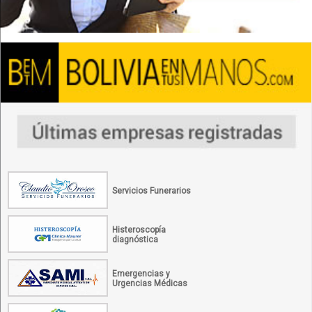
Servicios Funerarios
Histeroscopía
diagnóstica
Emergencias y
Urgencias Médicas