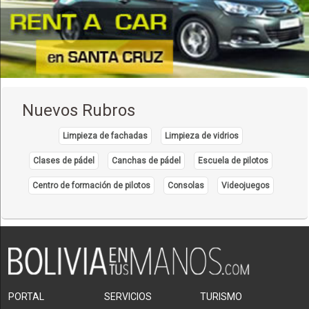
Muebles metálicos
(2)
Obras Hidráulicas
(2)
Panaderías
(9)
Productos Alimenticios
(7)
Productos de Goma
(1)
Nuevos Rubros
Productos de Loza
(8)
Limpieza de fachadas
Limpieza de vidrios
Productos de Madera
(3)
Clases de pádel
Canchas de pádel
Escuela de pilotos
Productos de Plástico
(19)
Centro de formación de pilotos
Consolas
Videojuegos
Productos de Vidrio
(3)
Productos Farmacéuticos
(9)
Productos Lácteos
(8)
Productos Metálicos Estructurales
(5)
Refinerías de Azúcar
(3)
PORTAL
SERVICIOS
TURISMO
Refinerías de Petróleo
(5)