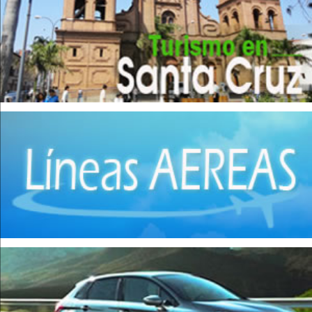
Envases
(4)
Extracción de Minerales
(4)
Fábrica de Ladrillos
(1)
Hierro
(8)
Implementos Metálicos
(14)
Imprentas
(1)
Industrias Manufactureras
(2)
Instrumentos de Óptica
(1)
Jabones
(4)
Maquinaria
(3)
Matanza de Ganado
(7)
Molinos
(5)
Muebles de madera
(15)