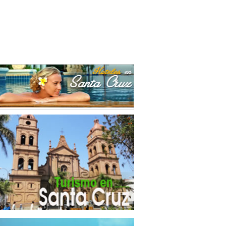
ecciones
(3)
trucción
(28)
o
(1)
durías
(4)
riales
(4)
ración de alimentos
(22)
ración de alimentos para animales
(3)
ricidad
(10)
ado y conservación de frutas
(1)
sado y conservación de legumbres
(8)
ses
(4)
cción de Minerales
(4)
ca de Ladrillos
(1)
ro
(8)
ementos Metálicos
(14)
entas
(1)