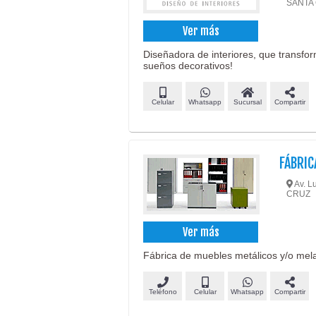
SANTA
Ver más
Diseñadora de interiores, que transfor
sueños decorativos!
Celular
Whatsapp
Sucursal
Compartir
FÁBRIC
Av. Lu
CRUZ
Ver más
Fábrica de muebles metálicos y/o mela
Teléfono
Celular
Whatsapp
Compartir