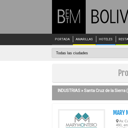
PORTADA
AMARILLAS
HOTELES
REST
Pro
INDUSTRIAS »
Santa Cruz de la Sierra
(
MARY 
Av. Ca
491, en