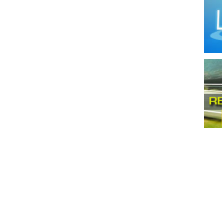
Indus
Instr
Jabo
Maqu
Mata
Moli
Mueb
Mueb
Obras
Pana
Produ
Prod
Prod
Prod
Produ