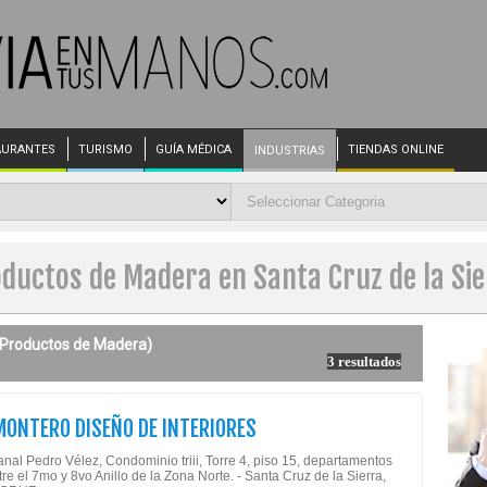
AURANTES
TURISMO
GUÍA MÉDICA
TIENDAS ONLINE
INDUSTRIAS
ductos de Madera en Santa Cruz de la Si
Productos de Madera)
3 resultados
MONTERO DISEÑO DE INTERIORES
nal Pedro Vélez, Condominio triii, Torre 4, piso 15, departamentos
tre el 7mo y 8vo Anillo de la Zona Norte. - Santa Cruz de la Sierra,