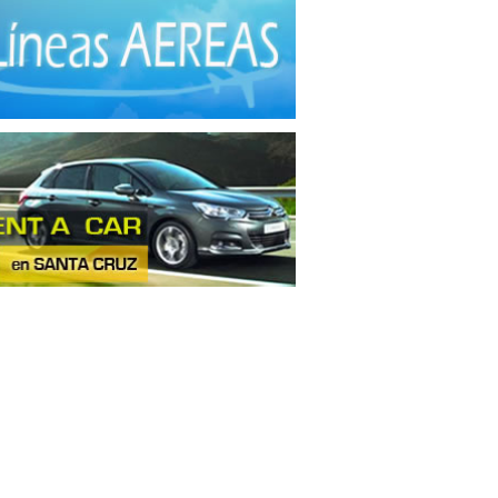
trias Manufactureras
(2)
umentos de Óptica
(1)
nes
(4)
inaria
(3)
nza de Ganado
(7)
nos
(5)
les de madera
(15)
les metálicos
(2)
 Hidráulicas
(2)
derías
(9)
ctos Alimenticios
(7)
uctos de Goma
(1)
uctos de Loza
(8)
uctos de Madera
(3)
ctos de Plástico
(19)