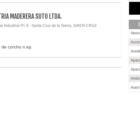
RIA MADERERA SUTO LTDA.
e Industrial P.I. 8 - Santa Cruz de la Sierra, SANTA CRUZ
Abon
Acce
 de corcho n.ep.
Acei
Apara
Apara
Arid
Aser
Barn
Bebi
Calz
Cem
Choc