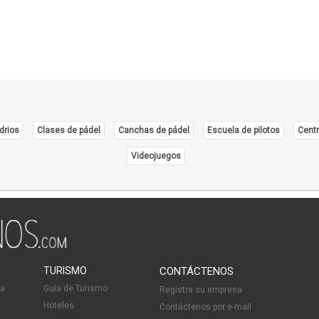
Produ
Prod
Prod
Produ
Refin
Refin
drios
Clases de pádel
Canchas de pádel
Escuela de pilotos
Centr
Servi
Sumin
Videojuegos
Sust
Vehí
TURISMO
CONTÁCTENOS
ia
Guía de Turismo
Registre su empresa
Hoteles
Contáctenos por e-mail