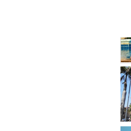
Conf
Cons
Cuer
Curti
Edito
Elabo
Elabo
Elect
Envas
Enva
Enva
Extra
Fábri
Hier
Impl
Impr