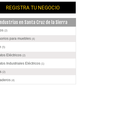
REGISTRA TU NEGOCIO
Industrias en Santa Cruz de la Sierra
os
(2)
sorios para muebles
(4)
te
(5)
tos Eléctricos
(2)
tos Industriales Eléctricos
(1)
os
(2)
raderos
(4)
ices
(6)
das
(3)
ados
(1)
ento
(8)
olate
(1)