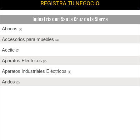
REGISTRA TU NEGOCIO
Industrias en Santa Cruz de la Sierra
Abonos
(2)
Accesorios para muebles
(4)
Aceite
(5)
Aparatos Eléctricos
(2)
Aparatos Industriales Eléctricos
(1)
Aridos
(2)
Aserraderos
(4)
Barnices
(6)
Bebidas
(3)
Calzados
(1)
Cemento
(8)