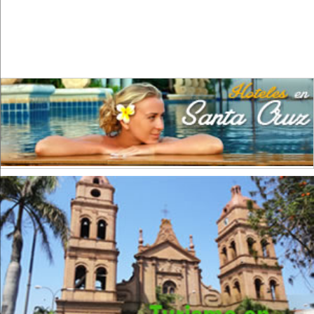
Chocolate
(1)
Confecciones
(3)
Construcción
(28)
Cuero
(1)
Curtidurías
(4)
Editoriales
(4)
Elaboración de alimentos
(22)
Elaboración de alimentos para animales
(3)
Electricidad
(10)
Envasado y conservación de frutas
(1)
Envasado y conservación de legumbres
(8)
Envases
(4)
Extracción de Minerales
(4)