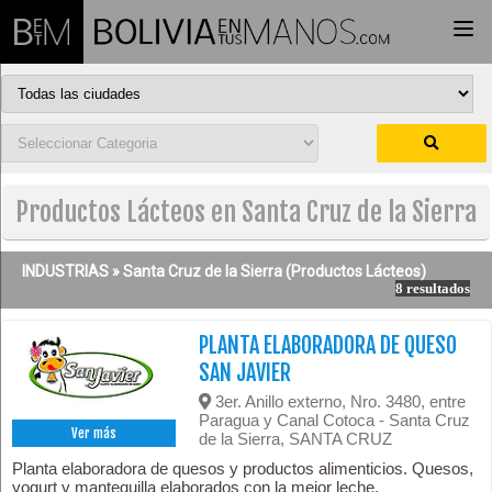
Togg
navi
Productos Lácteos en Santa Cruz de la Sierra
INDUSTRIAS »
Santa Cruz de la Sierra
(Productos Lácteos)
8 resultados
PLANTA ELABORADORA DE QUESO
SAN JAVIER
3er. Anillo externo, Nro. 3480, entre
Paragua y Canal Cotoca - Santa Cruz
Ver más
de la Sierra, SANTA CRUZ
Planta elaboradora de quesos y productos alimenticios. Quesos,
yogurt y mantequilla elaborados con la mejor leche.