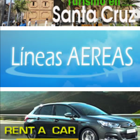
Fábrica de Ladrillos
(1)
Hierro
(8)
Implementos Metálicos
(14)
Imprentas
(1)
Industrias Manufactureras
(2)
Instrumentos de Óptica
(1)
Jabones
(4)
Maquinaria
(3)
Matanza de Ganado
(7)
Molinos
(5)
Muebles de madera
(15)
Muebles metálicos
(2)
Obras Hidráulicas
(2)