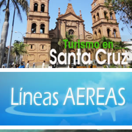
Envasado y conservación de frutas
(1)
Envasado y conservación de legumbres
(8)
Envases
(4)
Extracción de Minerales
(4)
Fábrica de Ladrillos
(1)
Hierro
(8)
Implementos Metálicos
(14)
Imprentas
(1)
Industrias Manufactureras
(2)
Instrumentos de Óptica
(1)
Jabones
(4)
Maquinaria
(3)
Matanza de Ganado
(7)