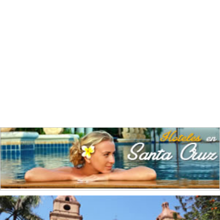
Barnices
(6)
Bebidas
(3)
Calzados
(1)
Cemento
(8)
Chocolate
(1)
Confecciones
(3)
Construcción
(28)
Cuero
(1)
Curtidurías
(4)
Editoriales
(4)
Elaboración de alimentos
(22)
Elaboración de alimentos para animales
(3)
Electricidad
(10)