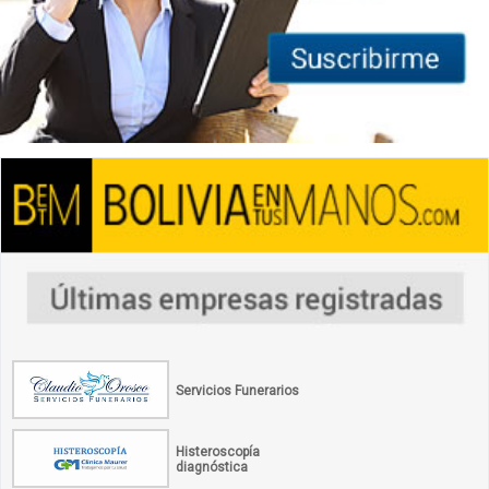
Servicios Funerarios
Histeroscopía
diagnóstica