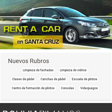
Molinos
(5)
Muebles de madera
(15)
Muebles metálicos
(2)
Obras Hidráulicas
(2)
Panaderías
(9)
Productos Alimenticios
(7)
Productos de Goma
(1)
Nuevos Rubros
Productos de Loza
(8)
Limpieza de fachadas
Limpieza de vidrios
Productos de Madera
(3)
Clases de pádel
Canchas de pádel
Escuela de pilotos
Productos de Plástico
(19)
Centro de formación de pilotos
Consolas
Videojuegos
Productos de Vidrio
(3)
Productos Farmacéuticos
(9)
Productos Lácteos
(8)