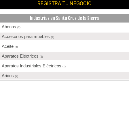
REGISTRA TU NEGOCIO
Industrias en Santa Cruz de la Sierra
Abonos
(2)
Accesorios para muebles
(4)
Aceite
(5)
Aparatos Eléctricos
(2)
Aparatos Industriales Eléctricos
(1)
Aridos
(2)
Aserraderos
(4)
Barnices
(6)
Bebidas
(3)
Calzados
(1)
Cemento
(8)