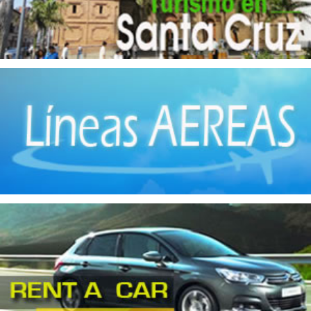
Fábrica de Ladrillos
(1)
Hierro
(8)
Implementos Metálicos
(14)
Imprentas
(1)
Industrias Manufactureras
(2)
Instrumentos de Óptica
(1)
Jabones
(4)
Maquinaria
(3)
Matanza de Ganado
(7)
Molinos
(5)
Muebles de madera
(15)
Muebles metálicos
(2)
Obras Hidráulicas
(2)