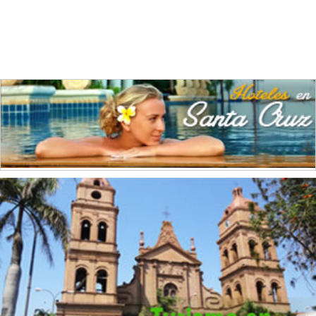
Chocolate
(1)
Confecciones
(3)
Construcción
(28)
Cuero
(1)
Curtidurías
(4)
Editoriales
(4)
Elaboración de alimentos
(22)
Elaboración de alimentos para animales
(3)
Electricidad
(10)
Envasado y conservación de frutas
(1)
Envasado y conservación de legumbres
(8)
Envases
(4)
Extracción de Minerales
(4)