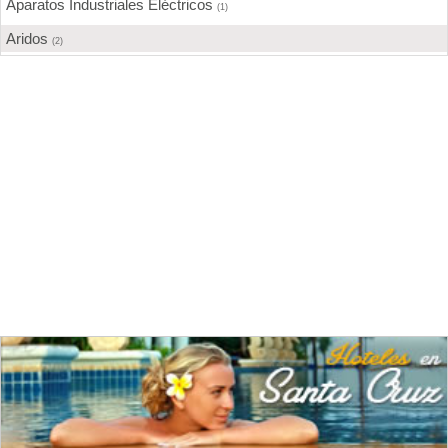
Aparatos Industriales Eléctricos
(1)
Aridos
(2)
Aserraderos
(4)
Barnices
(6)
Bebidas
(3)
Calzados
(1)
Cemento
(8)
Chocolate
(1)
Confecciones
(3)
Construcción
(28)
Cuero
(1)
Curtidurías
(4)
Editoriales
(4)
Elaboración de alimentos