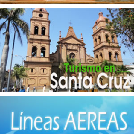
(22)
Elaboración de alimentos para animales
(3)
Electricidad
(10)
Envasado y conservación de frutas
(1)
Envasado y conservación de legumbres
(8)
Envases
(4)
Extracción de Minerales
(4)
Fábrica de Ladrillos
(1)
Hierro
(8)
Implementos Metálicos
(14)
Imprentas
(1)
Industrias Manufactureras
(2)
Instrumentos de Óptica
(1)
Jabones
(4)