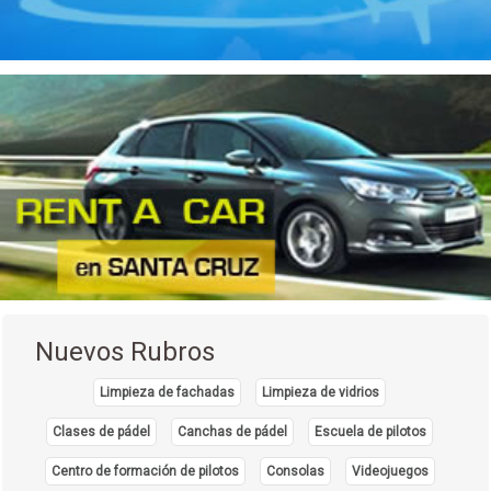
Maquinaria
(3)
Matanza de Ganado
(7)
Molinos
(5)
Muebles de madera
(15)
Muebles metálicos
(2)
Obras Hidráulicas
(2)
Panaderías
(9)
Productos Alimenticios
(7)
Productos de Goma
(1)
Nuevos Rubros
Productos de Loza
(8)
Limpieza de fachadas
Limpieza de vidrios
Productos de Madera
(3)
Clases de pádel
Canchas de pádel
Escuela de pilotos
Productos de Plástico
(19)
Centro de formación de pilotos
Consolas
Videojuegos
Productos de Vidrio
(3)