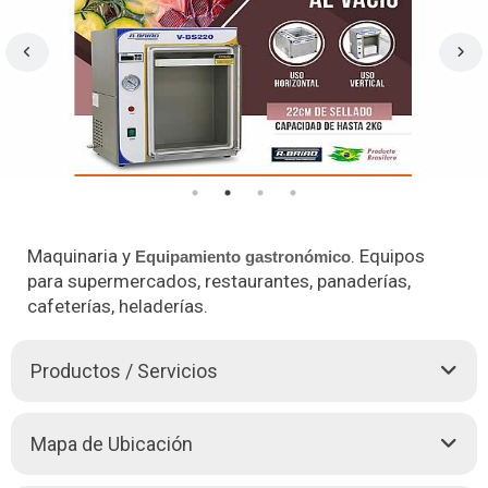
Maquinaria y
. Equipos
Equipamiento gastronómico
para supermercados, restaurantes, panaderías,
cafeterías, heladerías.
Productos / Servicios
Somos una importadora de
Equipamiento gastronómico
con
Mapa de Ubicación
más de 17 años de experiencia en el mercado. Contamos con
Sucursales en Santa Cruz, Cochabamba y La Paz, además,