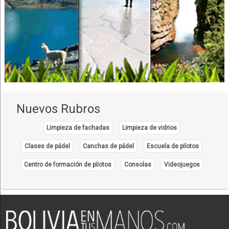
Muebles de Oficina
Muebles de Melamina
Muebles de Cocina
Muebles
Tapicerías
Mesas de Luz
Puertas Exteriores
Nuevos Rubros
Puertas de Madera
Puertas
Limpieza de fachadas
Limpieza de vidrios
Sillas
Clases de pádel
Canchas de pádel
Escuela de pilotos
Centro de formación de pilotos
Consolas
Videojuegos