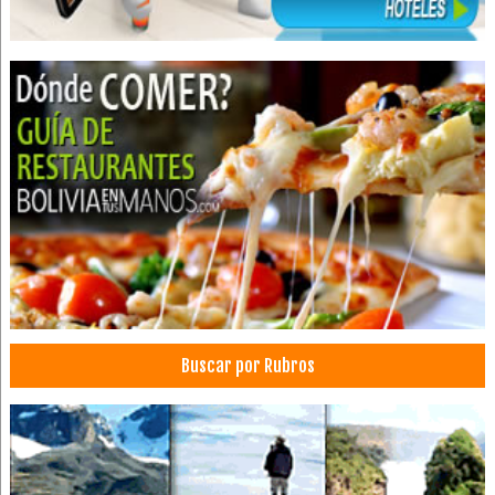
Adornos
Alfombras
Adornos para el hogar
Cortinas y Persianas
Decoración con alfombras americanas
Decoración de cortinas
Decoración de Interiores
Decoraciones
Material para Decoraciones
Decoración de casas
Fabricas de Muebles
Buscar por Rubros
Industria de Muebles
Juegos de living
Muebles para Dormitorio
Muebles para niños
Mueblerías