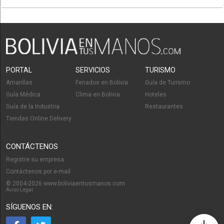
PORTAL
SERVICIOS
TURISMO
Amarillas
Feriados en Bolivia
Guía de Turismo
Guía Médica
Clima en Bolivia
Hoteles
Guía de la Industria
Restaurantes
Tiendas Online Delivery
CONTÁCTENOS
Registre su empresa
Contáctenos por e-mail
© 2004-2026 www.boliviaentusmanos.com
Aviso Legal
SÍGUENOS EN: