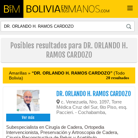
Togg
navi
Posibles resultados para DR. ORLANDO H.
RAMOS CARDOZO
Amarillas »
“DR. ORLANDO H. RAMOS CARDOZO”
(Todo
Bolivia)
20 resultados
DR. ORLANDO H. RAMOS CARDOZO
c. Venezuela, Nro. 1097, Torre
Médica Cruz del Sur, 6to Piso, esq.
Paccieri. - Cochabamba,
Ver más
Subespecialista en Cirugía de Cadera, Ortopedia
Intervencionista, Preservación y Artroscopia de Cadera,
Cirugía Reconstructiva de Pelvis y Acetábulo