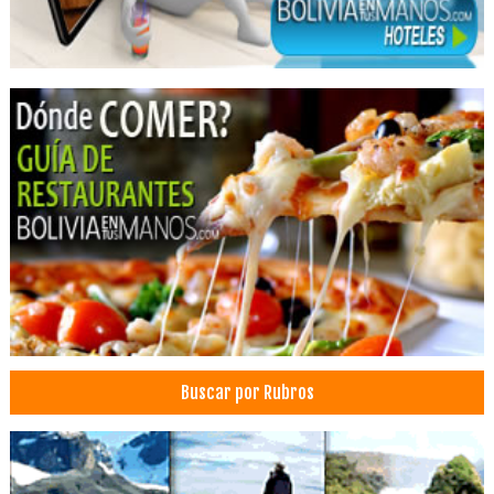
Centros Médicos
Salud: Centros Médicos
Traumatología urología
Agencias de Viajes y Turismo
Información Turística
Operadora de Turismo
Operadores Turisticos
Turismo: Agencias de Viaje
Turismo
Viajes, Agencias de
Florerías
Flores
Buscar por Rubros
Envío de flores y Regalos
Arreglos Florales