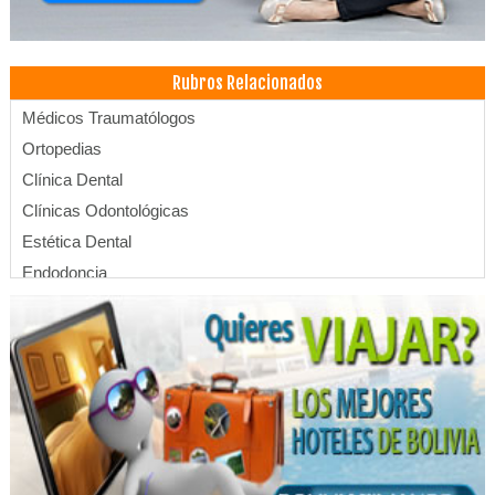
Rubros Relacionados
Médicos Traumatólogos
Ortopedias
Clínica Dental
Clínicas Odontológicas
Estética Dental
Endodoncia
Implantología Dental
Ortodoncia
Odontología
Dentistas
Consultorio Dental
Médicos Gastroenterólogos
Administración, Asesores en