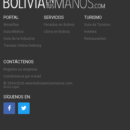
PORTAL
SERVICIOS
TURISMO
Amarillas
Feriados en Bolivia
Guía de Turismo
Guía Médica
Clima en Bolivia
Hoteles
Guía de la Industria
Restaurantes
Tiendas Online Delivery
CONTÁCTENOS
Registre su empresa
Contáctenos por e-mail
© 2004-2026 www.boliviaentusmanos.com
Aviso Legal
SÍGUENOS EN: