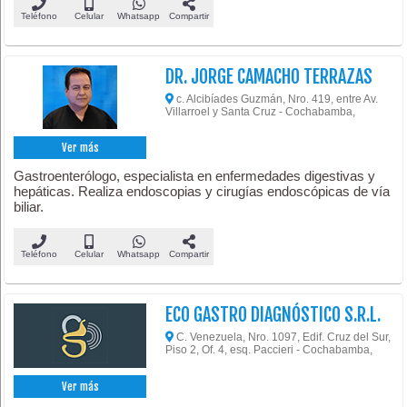
Teléfono
Celular
Whatsapp
Compartir
DR. JORGE CAMACHO TERRAZAS
c. Alcibíades Guzmán, Nro. 419, entre Av.
Villarroel y Santa Cruz - Cochabamba,
Ver más
Gastroenterólogo, especialista en enfermedades digestivas y
hepáticas. Realiza endoscopias y cirugías endoscópicas de vía
biliar.
Teléfono
Celular
Whatsapp
Compartir
ECO GASTRO DIAGNÓSTICO S.R.L.
C. Venezuela, Nro. 1097, Edif. Cruz del Sur,
Piso 2, Of. 4, esq. Paccieri - Cochabamba,
Ver más