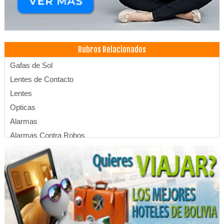
Rubros Relacionados
Gafas de Sol
Lentes de Contacto
Lentes
Opticas
Alarmas
Alarmas Contra Robos
Alarmas antirrobo
Controles de Acceso
Configuración de Redes
Cámaras de seguridad
Cámaras de vigilancia
Fibra óptica