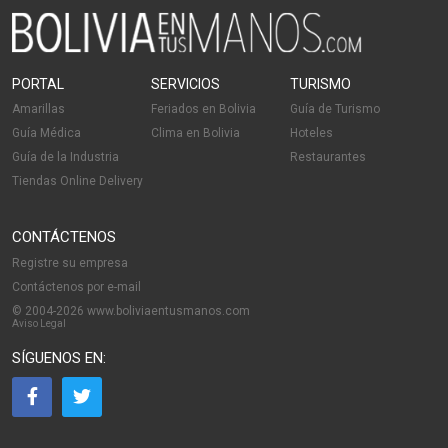
PORTAL
SERVICIOS
TURISMO
Amarillas
Feriados en Bolivia
Guía de Turismo
Guía Médica
Clima en Bolivia
Hoteles
Guía de la Industria
Restaurantes
Tiendas Online Delivery
CONTÁCTENOS
Registre su empresa
Contáctenos por e-mail
© 2004-2026 www.boliviaentusmanos.com
Aviso Legal
SÍGUENOS EN: