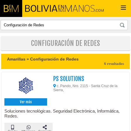
Togg
navi
CONFIGURACIÓN DE REDES
Amarillas »
Configuración de Redes
6 resultados
PS SOLUTIONS
c. Pando, Nro. 2115 - Santa Cruz de la
Sierra,
Ver más
Soluciones tecnológicas. Seguridad Electrónica, Informática,
Redes.