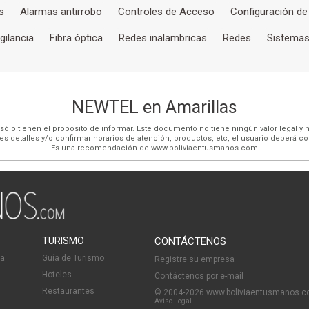
s
Alarmas antirrobo
Controles de Acceso
Configuración de
gilancia
Fibra óptica
Redes inalambricas
Redes
Sistemas
NEWTEL en Amarillas
ólo tienen el propósito de informar. Este documento no tiene ningún valor legal y n
es detalles y/o confirmar horarios de atención, productos, etc, el usuario deberá c
Es una recomendación de www.boliviaentusmanos.com
TURISMO
CONTÁCTENOS
ia
Guía de Turismo
Registre su empresa
Hoteles
Contáctenos por e-mail
Restaurantes
© 2004-2026 www.boliviaentusmanos.
Aviso Legal