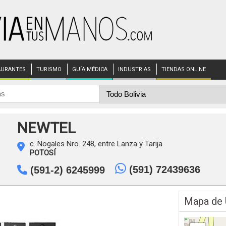
AURANTES
TURISMO
GUÍA MÉDICA
INDUSTRIAS
TIENDAS ONLINE
NEWTEL
c. Nogales Nro. 248, entre Lanza y Tarija
POTOSÍ
(591) 72439636
(591-2) 6245999
Mapa de 