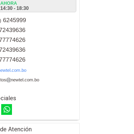
AHORA
14:30 - 18:30
6245999
)
72439636
77774626
72439636
77774626
ewtel.com.bo
tos
newtel.com.bo
ciales
 de Atención