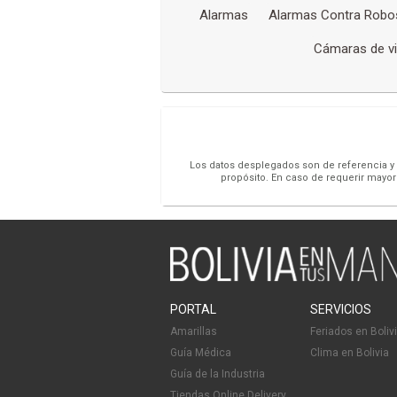
Alarmas
Alarmas Contra Robo
Cámaras de vi
Los datos desplegados son de referencia y s
propósito. En caso de requerir mayor
PORTAL
SERVICIOS
Amarillas
Feriados en Boliv
Guía Médica
Clima en Bolivia
Guía de la Industria
Tiendas Online Delivery