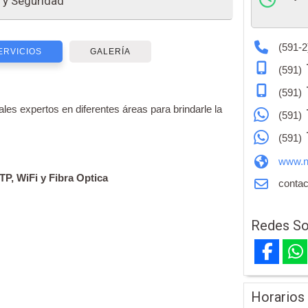
 y Seguridad
(591-2
ERVICIOS
GALERÍA
(591)
(591)
es expertos en diferentes áreas para brindarle la
(591)
(591)
www.n
P, WiFi y Fibra Optica
contac
Redes So
Horarios