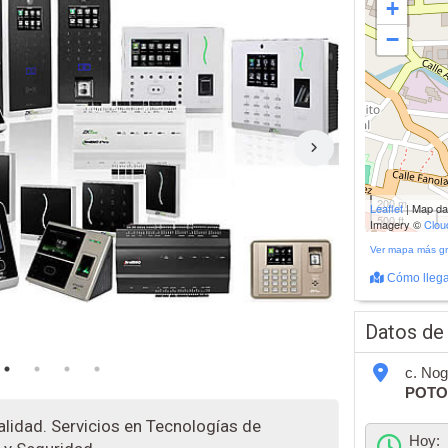
+
−
200 m
Leaflet
| Map d
500 ft
Imagery ©
Clo
Ver mapa más g
Cómo llega
Datos de
c. Nog
POTO
alidad. Servicios en Tecnologías de
Hoy: