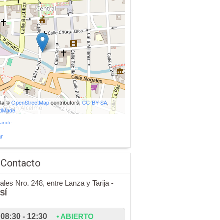
ata ©
OpenStreetMap
contributors,
CC-BY-SA
,
udMade
rande
r
 Contacto
ales Nro. 248, entre Lanza y Tarija -
SÍ
08:30 - 12:30
• ABIERTO