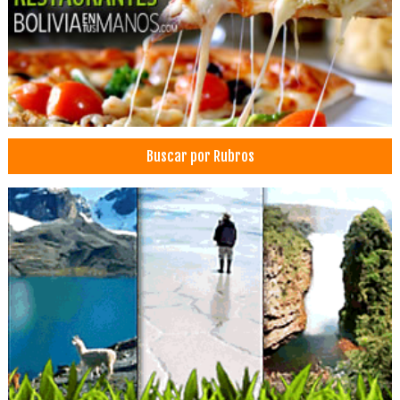
Eventos
Alquiler de Mesas y Sillas
Cumpleaños
Matrimonios
Decoraciones
Arte Decorativo
Buscar por Rubros
Decoración para Eventos
Equipamiento para eventos
Organizador de eventos sociales
Instalación de Stand
Logística para Eventos
Servicios Empresariales
Profesionales
Asesoramiento Tributario
Asesoría y Consultora Contable
Auditoria Financiera