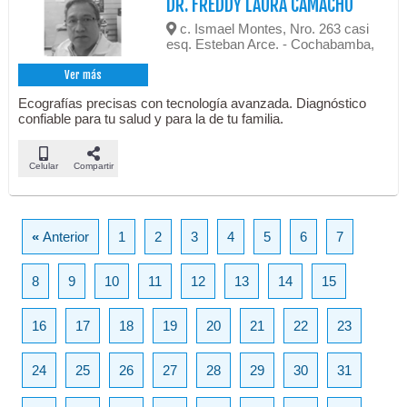
DR. FREDDY LAURA CAMACHO
c. Ismael Montes, Nro. 263 casi
esq. Esteban Arce. - Cochabamba,
Ver más
Ecografías precisas con tecnología avanzada. Diagnóstico
confiable para tu salud y para la de tu familia.
Celular
Compartir
«
Anterior
1
2
3
4
5
6
7
8
9
10
11
12
13
14
15
16
17
18
19
20
21
22
23
24
25
26
27
28
29
30
31