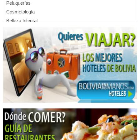
Peluquerías
Cosmetología
Belleza Integral
Pedicuros
Manicura
Pelucas
Peinados
Spa de uñas
Pedicure
Manicure
Diseño de cejas
Gimnasios
Aeróbicos
Deportes
Fitness
Alquiler de mobiliario