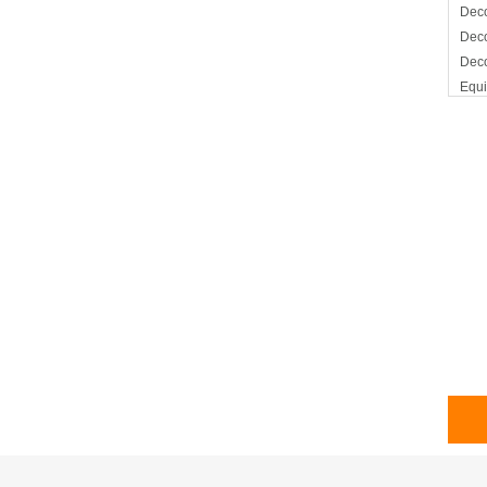
Deco
Deco
Deco
Equi
Eve
Fies
Glo
Glob
Glob
Glob
Matr
Mago
Salo