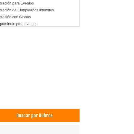
ración para Eventos
ración de Cumpleaños Infantiles
ración con Globos
pamiento para eventos
ntos
tas Infantiles
bos
os de Helio
oflexia para Fiesta
os Aeroestáticos
imonios
s para Fiestas Infantiles
nes de Fiestas
Buscar por Rubros