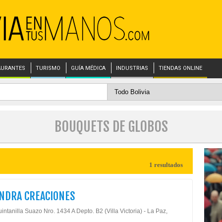
AURANTES
TURISMO
GUÍA MÉDICA
INDUSTRIAS
TIENDAS ONLINE
BOUQUETS DE GLOBOS
1 resultados
NDRA CREACIONES
intanilla Suazo Nro. 1434 A Depto. B2 (Villa Victoria) - La Paz,