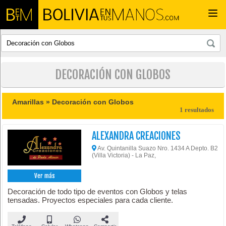
Togg
navi
DECORACIÓN CON GLOBOS
Amarillas »
Decoración con Globos
1 resultados
ALEXANDRA CREACIONES
Av. Quintanilla Suazo Nro. 1434 A Depto. B2
(Villa Victoria) - La Paz,
Ver más
Decoración de todo tipo de eventos con Globos y telas
tensadas. Proyectos especiales para cada cliente.