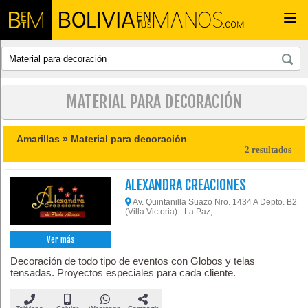
Togg
navi
MATERIAL PARA DECORACIÓN
Amarillas »
Material para decoración
2 resultados
ALEXANDRA CREACIONES
Av. Quintanilla Suazo Nro. 1434 A Depto. B2
(Villa Victoria) - La Paz,
Ver más
Decoración de todo tipo de eventos con Globos y telas
tensadas. Proyectos especiales para cada cliente.