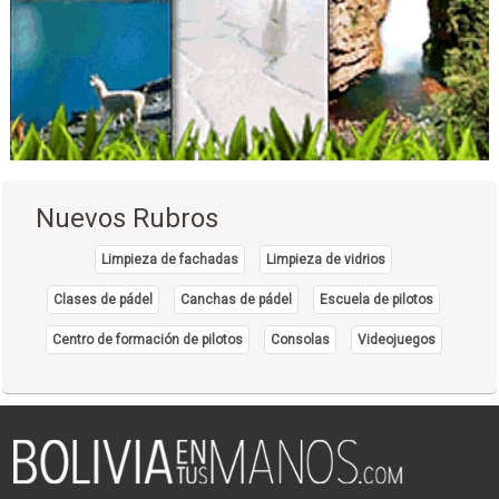
Mudanzas
Mudanzas Internacionales
Mudanzas Nacionales
Servicios de Distribución y Logística
Servicio de Carga y Transporte
Transporte de Carga Internacional
Transporte de Carga Nacional
Nuevos Rubros
Mudanzas Puerta a Puerta
Transporte Terrestre
Limpieza de fachadas
Limpieza de vidrios
Confiterías
Clases de pádel
Canchas de pádel
Escuela de pilotos
Asesoramiento corporativo
Centro de formación de pilotos
Consolas
Videojuegos
Asesoramiento empresarial
Plaza de Comidas
Restaurantes: Comida Internacional
Restaurantes: Comida Rápida
Restaurantes: Pizzerías