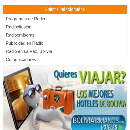
Rubros Relacionados
Programas de Radio
Radiodifusión
Radioemisoras
Publicidad en Radio
Radio en La Paz, Bolivia
Comunicadores
Locución Comercial
Medios de Comunicación Alternativos
Agencia Despachante de Aduana
Agentes Despachadores de Aduanas
Asesorías en Comercio Exterior
Asesoramiento Aduanero
Agentes Generales de Aduana
Agentes de Importación y Exportación