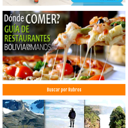
Despachantes Aduaneros
Despachantes de Aduana
Nacionalización de Mercancías
Nacionalización de Mercadería
Servicios Aduaneros
Trámites Aduaneros
Exportación de Mercancías
Exportación de Mercadería
Comercio Exterior
Restaurantes
Gastronomía
Buscar por Rubros
Restaurantes: Comida Criolla
Servicios de Gastronomía
Médicos Traumatólogos
Ortopedias
Embalajes