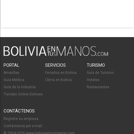
PORTAL
SERVICIOS
TURISMO
Amarillas
Feriados en Bolivia
Guía de Turismo
Guía Médica
Clima en Bolivia
Hoteles
Guía de la Industria
Restaurantes
Tiendas Online Delivery
CONTÁCTENOS
Registre su empresa
Contáctenos por e-mail
© 2004-2026 www.boliviaentusmanos.com