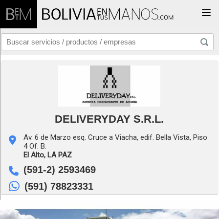
Togg
DELIVERYDAY S.R.L.
Av. 6 de Marzo esq. Cruce a Viacha, edif. Bella Vista, Piso
4 Of. B.
El Alto,
LA PAZ
(591-2) 2593469
(591) 78823331