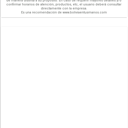
de manera distinta a su propósito. En caso de requerir mayores detalles y/o
confirmar horarios de atención, productos, etc, el usuario deberá consultar
directamente con la empresa.
Es una recomendación de www.boliviaentusmanos.com