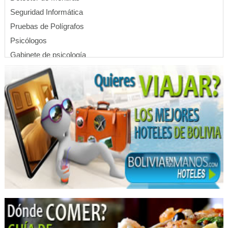
Seguridad Informática
Pruebas de Polígrafos
Psicólogos
Gabinete de psicología
Psicoterapia
Psicología de Sistemas
Psicologia Familiar
Hoteles
Hotels
Industrias Alimenticias
Restaurantes
Gastronomía
Restaurantes: Comida Rápida
Pollos Broaster
Comida Rápida
Hamburguesas