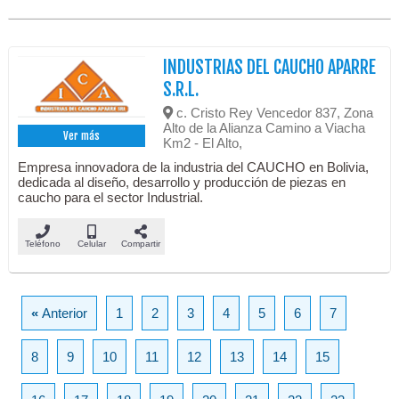
INDUSTRIAS DEL CAUCHO APARRE
S.R.L.
c. Cristo Rey Vencedor 837, Zona
Alto de la Alianza Camino a Viacha
Ver más
Km2 - El Alto,
Empresa innovadora de la industria del CAUCHO en Bolivia,
dedicada al diseño, desarrollo y producción de piezas en
caucho para el sector Industrial.
Teléfono
Celular
Compartir
«
Anterior
1
2
3
4
5
6
7
8
9
10
11
12
13
14
15