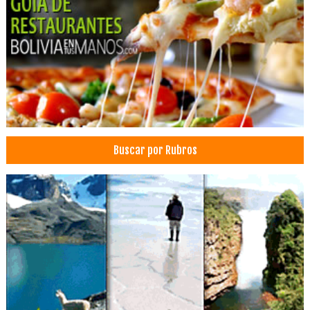
Pollos al Spiedo
Servicios de Gastronomía
Educación Superior
Licenciaturas
Postgrados
Técnico Superior
Universidades
Buscar por Rubros
Universidades privadas
Restaurantes: Comida Criolla
Empresas de Televisión
Canales de Televisión
Publicidad en TV
Publicidad en Televisión
Televisión
Marroquinerías
Calzados