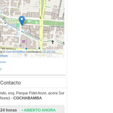
ata ©
OpenStreetMap
contributors,
CC-BY-SA
,
udMade
rande
r
 Contacto
ndo, esq. Parque Fidel Anze, acera Sur
Norte) -
COCHABAMBA
24 horas
• ABIERTO AHORA