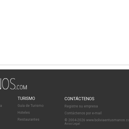
TURISMO
CONTÁCTENOS
ia
Guía de Turismo
Registre su empresa
Hoteles
Contáctenos por e-mail
Restaurantes
© 2004-2026 www.boliviaentusmanos.
Aviso Legal