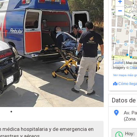
+
−
200 m
Leaflet
| Map d
500 ft
Imagery ©
Clo
Ver mapa más g
Cómo llega
Datos de
Av. Pa
(Zona 
n médica hospitalaria y de emergencia en
Hoy:
rrestres y aéreos.