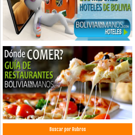
Biocentro
Mariposario
Parques
Parque Ecológico
Centro Turístico
Botox
Dermatólogos
Médicos Dermatólogos
Tratamiento capilar
Agencias de Viajes y Turismo
Operadora de Turismo
Operadores Turisticos
Turismo: Agencias de Viaje
Viajes, Agencias de
Vitrales
Buscar por Rubros
Artículos para el Hogar