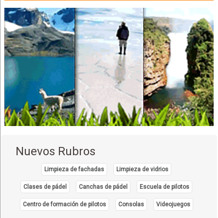
Accesorios para el Hogar
Accesorios para construcción
Biselados
Decoración de casas
Esmerilados
Espejos
Marquetería
Puertas
Vidrierías
Hostales
Hostel
Nuevos Rubros
Alimentos Saludables
Leche y Derivados
Limpieza de fachadas
Limpieza de vidrios
Yogurt
Clases de pádel
Canchas de pádel
Escuela de pilotos
Quesos
Centro de formación de pilotos
Consolas
Videojuegos
Industrias Alimenticias