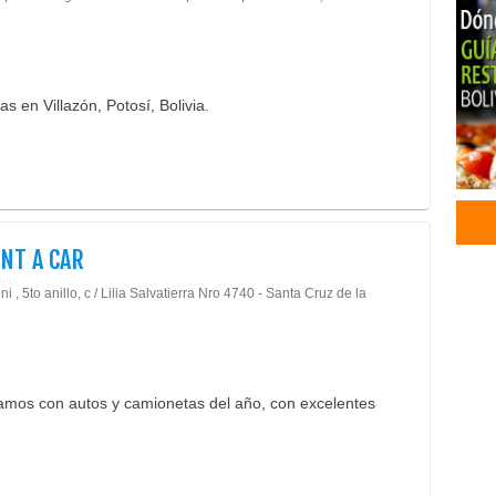
Serv
Tran
Tran
Hote
as en Villazón, Potosí, Bolivia.
Hote
Alqu
Auto
Alqu
Rent
Rest
NT A CAR
Rest
i , 5to anillo, c / Lilia Salvatierra Nro 4740 - Santa Cruz de la
Barb
Auto
Auto
ntamos con autos y camionetas del año, con excelentes