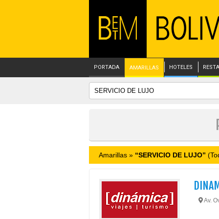
PORTADA
HOTELES
REST
AMARILLAS
Amarillas »
“SERVICIO DE LUJO”
(Tod
DINAM
Av. Ov