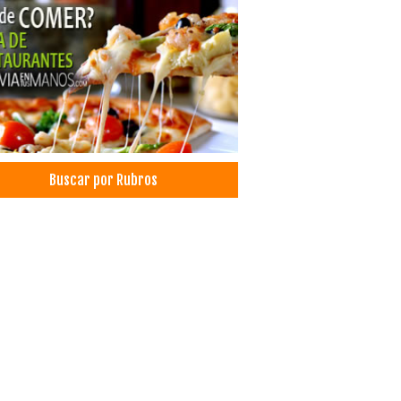
icio de Carga y Transporte
sporte de Carga Nacional
sportes
les
ls
iler de vehículos
motores Alquiler
iler de Autos, Carros, Coches
Buscar por Rubros
 a Car
aurantes
aurantes: Comida Criolla
ería
motores Mantenimiento y Reparación
motores, Repuestos para