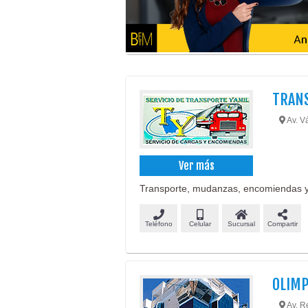
TRAN
Av. V
Ver más
Transporte, mudanzas, encomiendas y
Teléfono
Celular
Sucursal
Compartir
OLIMP
Av. R