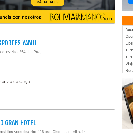
Agen
Oper
SPORTES YAMIL
Oper
Turi
ásquez Nro. 254 - La Paz,
Tur
Viaj
Rod
Auto
 envío de carga.
Repu
Auto
Cent
Salu
Agen
Carg
O GRAN HOTEL
Enc
epública Argentina Nro. 116 esq. Chorolque - Villazón,
Emb