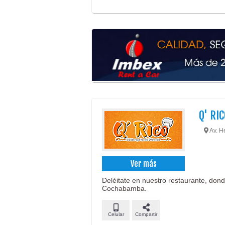
Q' RI
Av. H
Ver más
Deléitate en nuestro restaurante, dond
Cochabamba.
Celular
Compartir