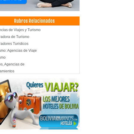
Rubros Relacionados
cias de Viajes y Turismo
adora de Turismo
adores Turisticos
smo: Agencias de Viaje
ismo
es, Agencias de
amientos
motores, Repuestos para
estos para Automóviles
partes
ro médico especializado en diagnóstico
d: Centros Médicos
tes de Carga
a Terrestre
omiendas
alajes