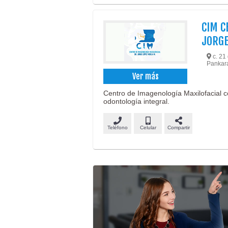
CIM C
JORGE
c. 21 
Pankara
Ver más
Centro de Imagenología Maxilofacial c
odontología integral.
Teléfono
Celular
Compartir