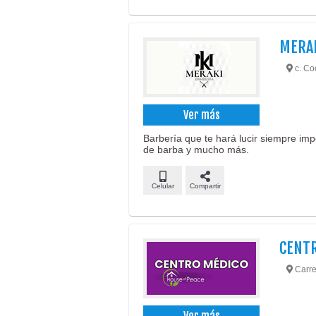
MERA
c. Co
Ver más
Barbería que te hará lucir siempre imp
de barba y mucho más.
Celular
Compartir
CENTR
Carret
Ver más