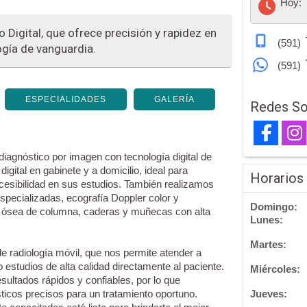
Hoy:
 Digital, que ofrece precisión y rapidez en
(591)
ogía de vanguardia.
(591)
ESPECIALIDADES
GALERÍA
Redes So
iagnóstico por imagen con tecnología digital de
igital en gabinete y a domicilio, ideal para
Horarios
esibilidad en sus estudios. También realizamos
specializadas, ecografía Doppler color y
Domingo:
ud ósea de columna, caderas y muñecas con alta
Lunes:
Martes:
e radiología móvil, que nos permite atender a
o estudios de alta calidad directamente al paciente.
Miércoles:
ultados rápidos y confiables, por lo que
icos precisos para un tratamiento oportuno.
Jueves: