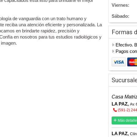
e capacitados está listo para brindarte el mejor
Viernes:
Sábado:
logía de vanguardia con un trato humano y
e reciba una atención eficiente y personalizada. La
ocamos en brindarte rapidez, precisión y
Formas 
onfía en nosotros para tus estudios radiológicos y
r imagen.
Efectivo. 
Pagos co
Sucursal
Casa Matri
LA PAZ,
Av. 
(591-2) 24
Más detalle
LA PAZ,
Clín