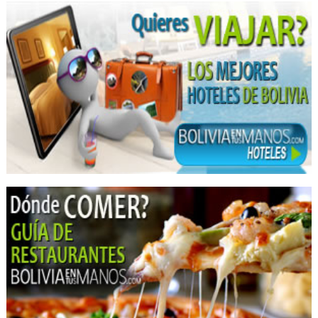
Sabor Beniano
Gastronomía Beniana
Almuerzo Familiar
Carnes a la Parrilla
Discotecas
Karaokes
Pub’s
Gigantografías
Imprentas
Serigrafía
Serigrafía: Artículos, Materiales
Tintas para Serigrafía
Manualidades
Artesanías en Goma Eva
Cursos de manualidades
Artesanías