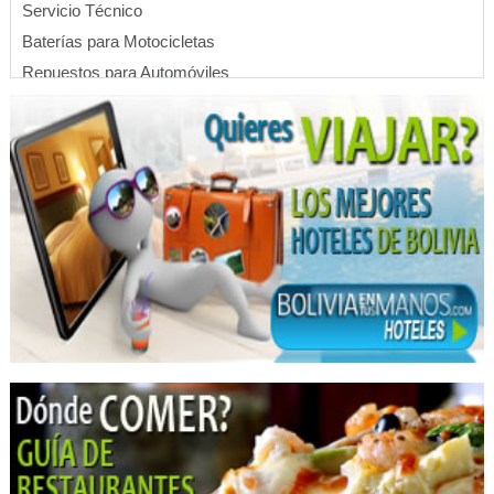
Servicio Técnico
Baterías para Motocicletas
Repuestos para Automóviles
Autopartes
Arreglos Florales
Envío de flores y Regalos
Florerías
Flores
Hoteles
Hotels
Restaurantes: Comida China
Restaurantes: Chifas
Comida Saludable
Mueblerías
Closets
Estantería