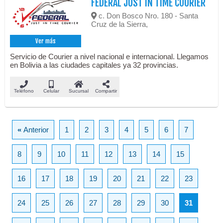
FEDERAL JUST IN TIME COURIER
c. Don Bosco Nro. 180 - Santa
Cruz de la Sierra,
Ver más
Servicio de Courier a nivel nacional e internacional. Llegamos
en Bolivia a las ciudades capitales ya 32 provincias.
Teléfono
Celular
Sucursal
Compartir
«
Anterior
1
2
3
4
5
6
7
8
9
10
11
12
13
14
15
16
17
18
19
20
21
22
23
24
25
26
27
28
29
30
31