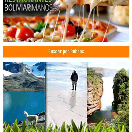
Espejos
Gaveteros
Muebles de Oficina
Muebles
Fabricas de Muebles
Industria de Muebles
Buscar por Rubros
Muebles de Melanina
Muebles para Dormitorio
Muebles de Cocina
Decoraciones
Pupitres
Sillas de escritorio
Ozonoterapia
Artrosis
Diabetes
Tratamiento de Varices