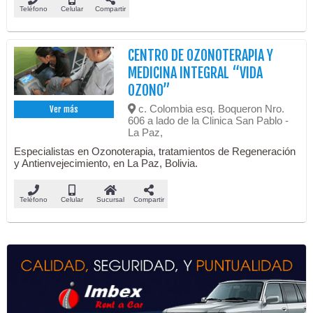
Teléfono
Celular
Compartir
CENTRO DE OZONOTERAPIA Y
MEDICINA INTEGRAL “VIDA
OZONO”
c. Colombia esq. Boqueron Nro.
Ver más
606 a lado de la Clinica San Pablo -
La Paz,
Especialistas en Ozonoterapia, tratamientos de Regeneración
y Antienvejecimiento, en La Paz, Bolivia.
Teléfono
Celular
Sucursal
Compartir