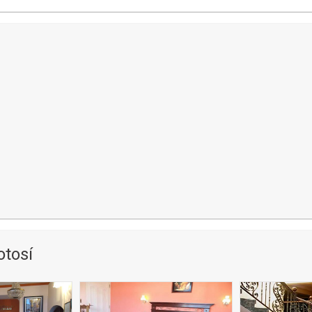
otosí