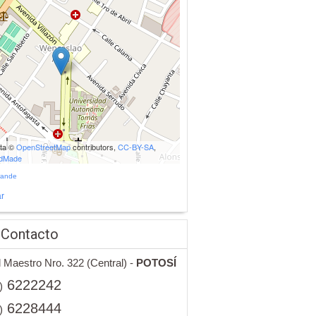
ata ©
OpenStreetMap
contributors,
CC-BY-SA
,
udMade
rande
r
 Contacto
l Maestro Nro. 322 (Central) -
POTOSÍ
6222242
)
6228444
)