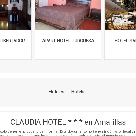
LIBERTADOR
APART HOTEL TURQUESA
HOTEL SA
Hoteles
Hotels
CLAUDIA HOTEL * * * en Amarillas
ólo tienen el propósito de informar. Este documento no tiene ningún valor legal y n
es detalles y/o confirmar horarios de atención, productos, etc, el usuario deberá c