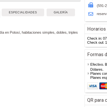
(591-2
ESPECIALIDADES
GALERÍA
reser
Horarios
ía en Potosí, habitaciones simples, dobles, triples
Check in: 07
Check out: 
Formas 
Efectivo. 
Dólares.
Planes cor
Planes es
QR para c