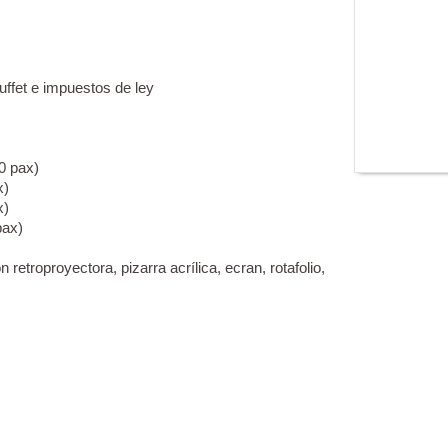
uffet e impuestos de ley
10 pax)
x)
x)
pax)
etroproyectora, pizarra acrílica, ecran, rotafolio,