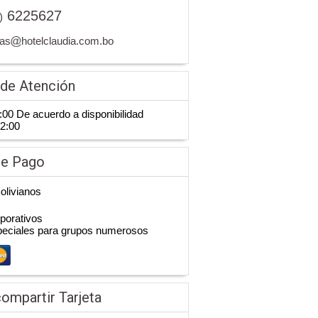
6225627
)
vas
hotelclaudia.com.bo
 de Atención
:00 De acuerdo a disponibilidad
12:00
de Pago
Bolivianos
porativos
peciales para grupos numerosos
ompartir Tarjeta