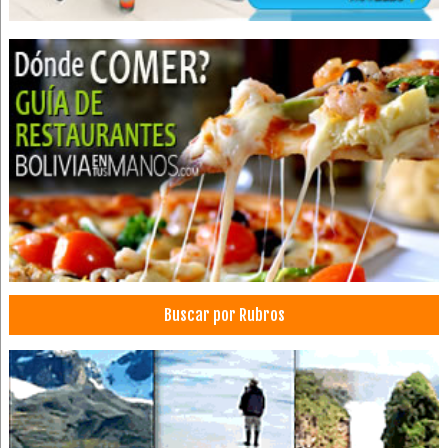
Telefonía IP
Vigilacia Electrónica
Servicios Empresariales
Barbería
Peluquerías
Salones de Belleza
Agente Inmobiliario
Asesor inmobiliario
Bienes Raíces
Bienes inmuebles
Inmobiliarias
Buscar por Rubros
Profesionales
Abogados
Abogados laboralistas
Abogados penalistas
Seguridad Bancaria