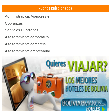
Rubros Relacionados
Administración, Asesores en
Cobranzas
Servicios Funerarios
Asesoramiento corporativo
Asesoramiento comercial
Asesoramiento empresarial
Configuración de Redes
Cámaras de seguridad
Datacenter
Rastreo Satelital
Redes inalambricas
Redes
Sistemas de Seguridad
Sistemas de vigilancia