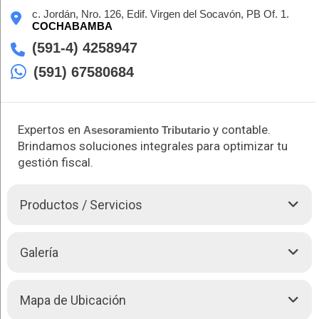
c. Jordán, Nro. 126, Edif. Virgen del Socavón, PB Of. 1.
COCHABAMBA
(591-4) 4258947
(591) 67580684
Expertos en
y contable.
Asesoramiento Tributario
Brindamos soluciones integrales para optimizar tu
gestión fiscal.
Productos / Servicios
ATC, liderado por la Lic. Aud. Mariela N. Bautista, Contadora
Galería
Pública Autorizada, ofrece servicios integrales de
Asesoramiento Tributario
y contable para empresas. Nos
especializamos en la elaboración de balances, estados
Mapa de Ubicación
financieros y la liquidación de impuestos, asegurando el
cumplimiento normativo y la eficiencia en la gestión fiscal.