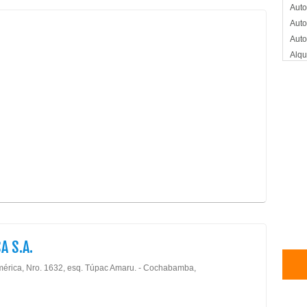
Auto
Auto
Auto
Alqu
Alqu
Auto
Bols
Llan
Gom
Auto
Llan
Auto
Gom
A S.A.
mérica, Nro. 1632, esq. Túpac Amaru. - Cochabamba,