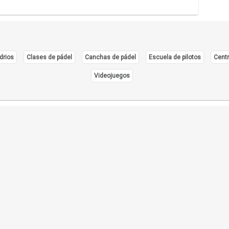
drios
Clases de pádel
Canchas de pádel
Escuela de pilotos
Centr
Videojuegos