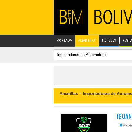
PORTADA
HOTELES
REST
AMARILLAS
Amarillas »
Importadoras de Automo
IGUAN
Av. H