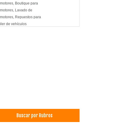
motores, Boutique para
motores, Lavado de
motores, Repuestos para
iler de vehículos
iler de Autos, Carros, Coches
motores Compra Venta
as de Papel
tas
a
motores, Boutique para
terías
motores, Boutique para
a
Buscar por Rubros