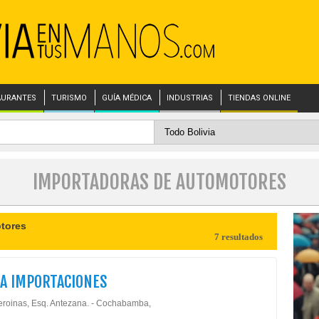
AURANTES
TURISMO
GUÍA MÉDICA
INDUSTRIAS
TIENDAS ONLINE
IMPORTADORAS DE AUTOMOTORES
tores
7 resultados
A IMPORTACIONES
eroinas, Esq. Antezana. - Cochabamba,