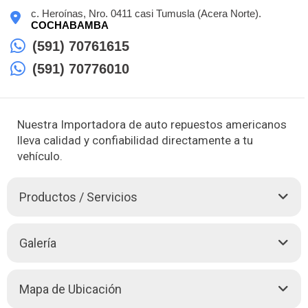
c. Heroínas, Nro. 0411 casi Tumusla (Acera Norte).
COCHABAMBA
(591) 70761615
(591) 70776010
Nuestra Importadora de auto repuestos americanos
lleva calidad y confiabilidad directamente a tu
vehículo.
Productos / Servicios
Amercomp es tu destino ideal para adquirir auto repuestos
Galería
americanos de calidad. Ya sea que necesites comprar
productos de inmediato o realizar un pedido especial, en
Amercomp encontrarás todo lo necesario para mantener tu
Mapa de Ubicación
vehículo en óptimas condiciones. Trabajamos con marcas
reconocidas como Chevrolet, Jeep, Ford, Dodge y muchas