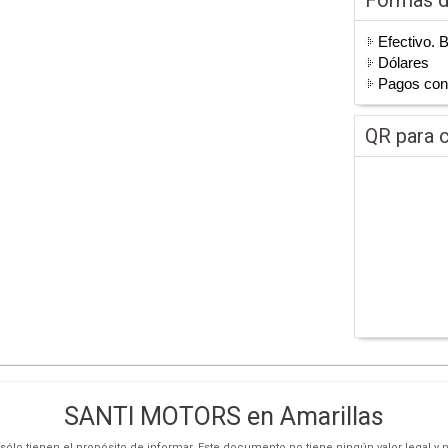
Efectivo. 
Dólares
Pagos co
QR para c
SANTI MOTORS en Amarillas
ólo tienen el propósito de informar. Este documento no tiene ningún valor legal y n