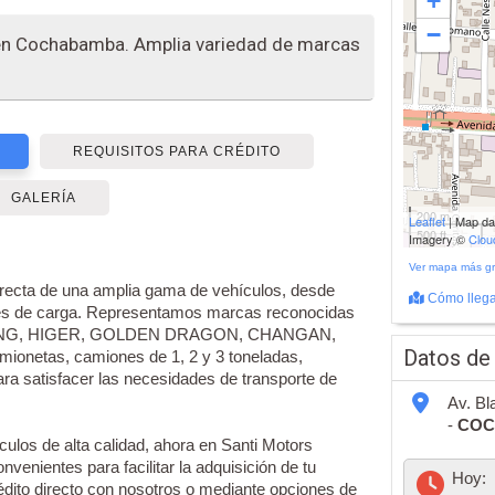
+
−
 en Cochabamba. Amplia variedad de marcas
REQUISITOS PARA CRÉDITO
GALERÍA
200 m
Leaflet
| Map d
500 ft
Imagery ©
Clo
Ver mapa más g
directa de una amplia gama de vehículos, desde
Cómo llega
es de carga. Representamos marcas reconocidas
LONG, HIGER, GOLDEN DRAGON, CHANGAN,
Datos de
mionetas, camiones de 1, 2 y 3 toneladas,
ra satisfacer las necesidades de transporte de
Av. Bl
-
COC
ulos de alta calidad, ahora en Santi Motors
venientes para facilitar la adquisición de tu
Hoy:
édito directo con nosotros o mediante opciones de