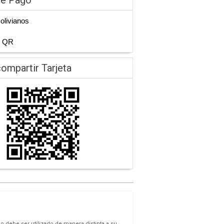
Bolivianos
n QR
ompartir Tarjeta
o debe ser utilizado de manera distinta a su