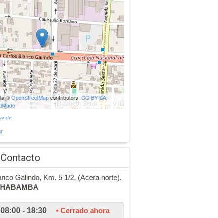
ata ©
OpenStreetMap
contributors,
CC-BY-SA
,
udMade
rande
r
 Contacto
anco Galindo, Km. 5 1/2, (Acera norte).
HABAMBA
08:00 - 18:30
• Cerrado ahora