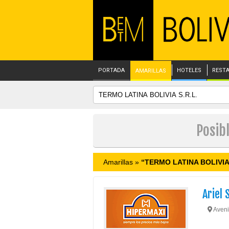
PORTADA
HOTELES
REST
AMARILLAS
Posib
Amarillas »
“TERMO LATINA BOLIVIA 
Ariel 
Aveni