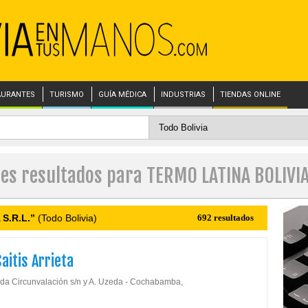
AURANTES
TURISMO
GUÍA MÉDICA
INDUSTRIAS
TIENDAS ONLINE
les resultados para TERMO LATINA BOLIVIA 
S.R.L.”
(Todo Bolivia)
692 resultados
Saitis Arrieta
da Circunvalación s/n y A. Uzeda - Cochabamba,