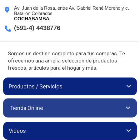
Av. Juan de la Rosa, entre Av. Gabriel René Moreno y c.
Batallón Colorados
COCHABAMBA
(591-4) 4438776
Somos un destino completo para tus compras. Te
ofrecemos una amplia selección de productos
frescos, artículos para el hogar y más.
Productos / Servicios
Hipermaxi es una destacada cadena de
Supermercados
en
Tienda Online
Cochabamba y toda Bolivia, comprometida con brindar a sus
clientes la mejor experiencia de compra. Fundada en 1994, ha
crecido hasta convertirse en la cadena más grande del país,
conocida por su enfoque en ofrecer precios bajos, una amplia
Videos
variedad de productos nacionales e importados y un servicio