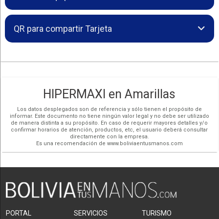
Cómo llegar
COCHABAMBA,
Avenida Circunvalación s/n y A. Uzeda
(591-4) 4011401
QR para compartir Tarjeta
Andres Kurth Zeballos Castillo
Más detalles
Gerente Local
COCHABAMBA,
Av. Blanco Galindo, entre Solio Linares y A. Borda,
Nro. 2029
(591-4) 4449942
Más detalles
HIPERMAXI en Amarillas
COCHABAMBA,
Los datos desplegados son de referencia y sólo tienen el propósito de
Av. Oquendo entre c. Pedro Borda y c. Coronel
informar. Este documento no tiene ningún valor legal y no debe ser utilizado
Eduardo Pacceri, Nro. 630
de manera distinta a su propósito. En caso de requerir mayores detalles y/o
(591-4) 4140885
confirmar horarios de atención, productos, etc, el usuario deberá consultar
directamente con la empresa.
Más detalles
Es una recomendación de www.boliviaentusmanos.com
COCHABAMBA,
Av. Villazón Km 3
(591-4) 4545401
Más detalles
COCHABAMBA,
PORTAL
Av. José Ballivian entre c. Teniente Arévalo y c. La
SERVICIOS
TURISMO