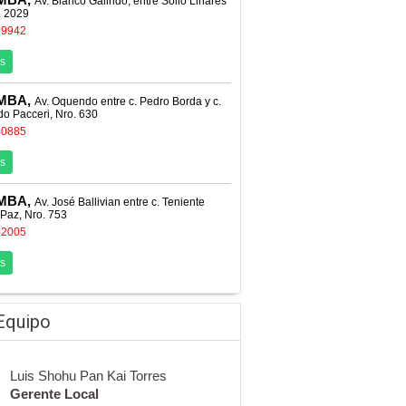
Av. Blanco Galindo, entre Solio Linares
. 2029
49942
s
MBA,
Av. Oquendo entre c. Pedro Borda y c.
o Pacceri, Nro. 630
40885
s
MBA,
Av. José Ballivian entre c. Teniente
 Paz, Nro. 753
42005
s
Equipo
Luis Shohu Pan Kai Torres
Gerente Local