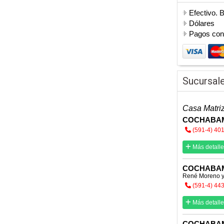
Efectivo. 
Dólares
Pagos co
Sucursal
Casa Matri
COCHABA
(591-4) 40
Más detalle
COCHABA
René Moreno y 
(591-4) 44
Más detalle
COCHABA