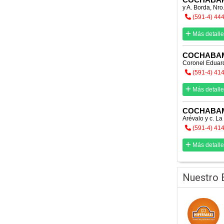
y A. Borda, Nro
(591-4) 44
Más detalle
COCHABA
Coronel Eduard
(591-4) 41
Más detalle
COCHABA
Arévalo y c. La
(591-4) 41
Más detalle
Nuestro 