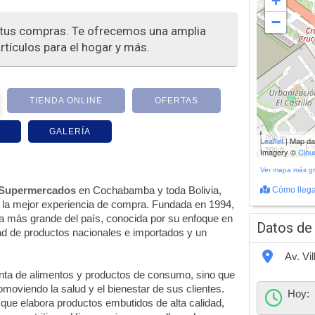
+
−
tus compras. Te ofrecemos una amplia
rtículos para el hogar y más.
TIENDA ONLINE
OFERTAS
GALERÍA
200 m
Leaflet
| Map d
500 ft
Imagery ©
Clo
Ver mapa más g
Supermercados
en Cochabamba y toda Bolivia,
Cómo llega
 la mejor experiencia de compra. Fundada en 1994,
na más grande del país, conocida por su enfoque en
Datos de
dad de productos nacionales e importados y un
Av. Vi
nta de alimentos y productos de consumo, sino que
omoviendo la salud y el bienestar de sus clientes.
Hoy:
que elabora productos embutidos de alta calidad,