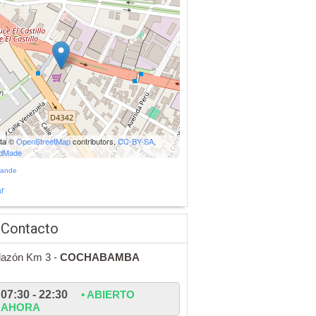
ata ©
OpenStreetMap
contributors,
CC-BY-SA
,
udMade
rande
r
 Contacto
llazón Km 3 -
COCHABAMBA
07:30 - 22:30
• ABIERTO
AHORA