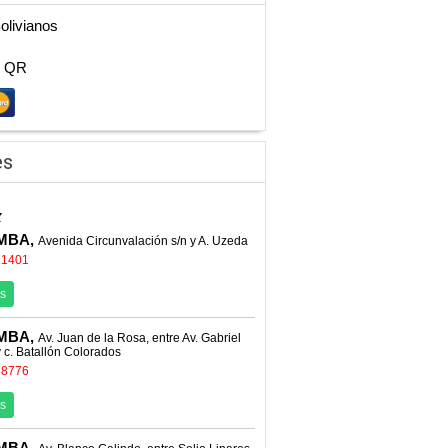
Bolivianos
n QR
es
z
MBA,
Avenida Circunvalación s/n y A. Uzeda
11401
s
MBA,
Av. Juan de la Rosa, entre Av. Gabriel
c. Batallón Colorados
38776
s
MBA,