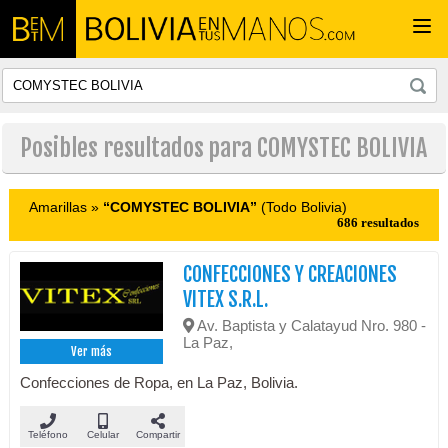
Togg
navi
Posibles resultados para COMYSTEC BOLIVIA
Amarillas »
“COMYSTEC BOLIVIA”
(Todo Bolivia)
686 resultados
CONFECCIONES Y CREACIONES
VITEX S.R.L.
Av. Baptista y Calatayud Nro. 980 -
La Paz,
Ver más
Confecciones de Ropa, en La Paz, Bolivia.
Teléfono
Celular
Compartir