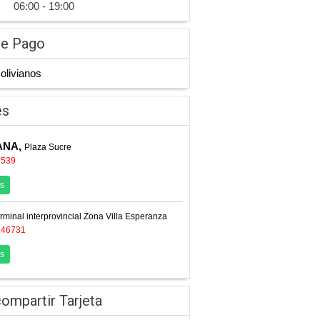
06:00 - 19:00
de Pago
Bolivianos
es
ANA,
Plaza Sucre
7539
s
rminal interprovincial Zona Villa Esperanza
246731
s
ompartir Tarjeta