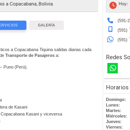
bis a Copacabana, Bolivia.
Hoy:
(591-2
ERVICIOS
GALERÍA
(591)
(591)
risticos a Copacabana Tiquina salidas diarias cada
 de
Transporte de Pasajeros
a:
Redes So
– Puno (Perú).
Horarios
Domingo:
i
Lunes:
ntera de Kasani
Martes:
o Copacabana Kasani y viceversa
Miércoles:
s
Jueves:
Viernes: