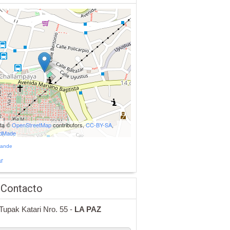
ata ©
OpenStreetMap
contributors,
CC-BY-SA
,
udMade
rande
r
 Contacto
Tupak Katari Nro. 55 -
LA PAZ