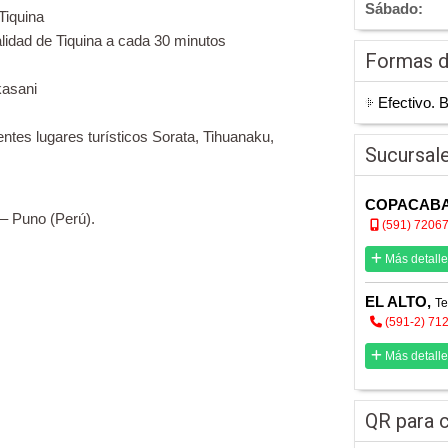
Sábado:
 Tiquina
calidad de Tiquina a cada 30 minutos
Formas 
kasani
Efectivo. 
rentes lugares turísticos Sorata, Tihuanaku,
Sucursal
COPACAB
– Puno (Perú).
(591) 7206
Más detalle
EL ALTO,
Te
(591-2) 71
Más detalle
QR para c