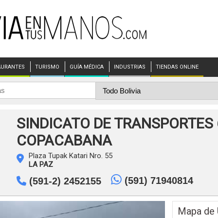
AURANTES
TURISMO
GUÍA MÉDICA
INDUSTRIAS
TIENDAS ONLINE
SINDICATO DE TRANSPORTES 
COPACABANA
Plaza Tupak Katari Nro. 55
LA PAZ
(591) 71940814
(591-2) 2452155
Mapa de 