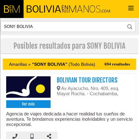
Togg
navi
Posibles resultados para SONY BOLIVIA
Amarillas »
“SONY BOLIVIA”
(Todo Bolivia)
694 resultados
BOLIVIAN TOUR DIRECTORS
Av Ayacucho, Nro. 409, esq.
Mayor Rocha. - Cochabamba,
Ver más
Agencia de viajes dedicada a hacer realidad tus sueños de
aventura. Te brindamos experiencias inolvidables y un servicio
excepcional.