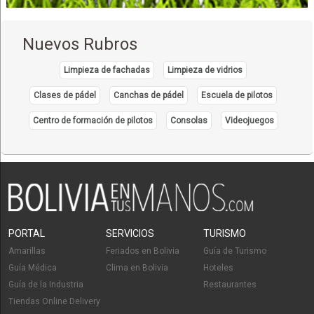
Tijeras Profesionales
Tijeras de Peluquería
Nuevos Rubros
Tijeras de Barbero
Artículos para Peluquería
Limpieza de fachadas
Limpieza de vidrios
Clases de pádel
Canchas de pádel
Escuela de pilotos
Centro de formación de pilotos
Consolas
Videojuegos
PORTAL
SERVICIOS
TURISMO
Amarillas
Feriados en Bolivia
Guía de Turismo
Guía Médica
Clima en Bolivia
Hoteles
Guía de la Industria
Restaurantes
Tiendas Online Delivery