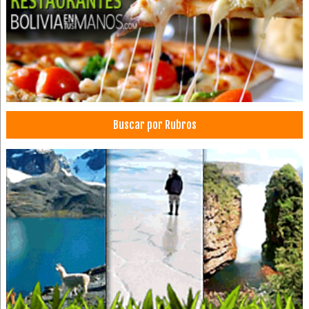
Hoteles en el Salar de Uyuni
Artículos Deportivos
Confección de Ropa Deportiva
Fábrica de Ropa Deportiva
Ropa Deportiva
Uniformes deportivos
Buscar por Rubros
Gigantografías
Imprentas
Sellos
Serigrafía
Cortes de cabello
Estilistas
Peluquerías
Peinados
Salones de Belleza
Peluquerías: Equipos, Sillones