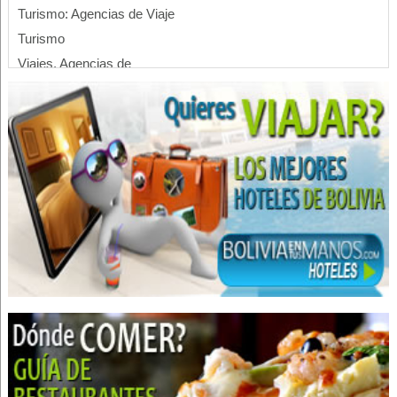
Turismo: Agencias de Viaje
Turismo
Viajes, Agencias de
Médico Cirujano
Fisioterapia Integral
Fisioterapia
Kinesiología
Médicos Fisioterapeutas
Información Turística
Transporte Turístico
Turismo de Aventura
Turismo Ecológico
Turismo Comunitario
Hoteles
Hotels
Apart Hoteles