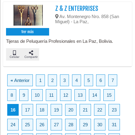
Z & Z ENTERPRISES
Av. Montenegro Nro. 858 (San
Miguel) - La Paz,
Ver más
Tijeras de Peluquería Profesionales en La Paz, Bolivia.
Celular
Compartir
«
Anterior
1
2
3
4
5
6
7
8
9
10
11
12
13
14
15
16
17
18
19
20
21
22
23
24
25
26
27
28
29
30
31