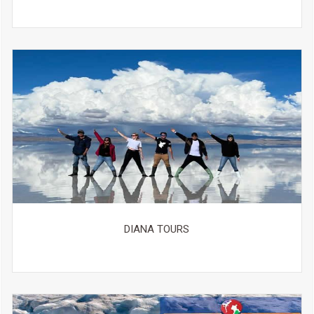
Contamos con visitas en servicio privado y compartido. Es
posible combinar ambos tours a solicitud.
Viajes por la Ruta de la Muerte en bicicleta,
y tómate el día
con adrenalina. La aventura inicia muy temprano
trasladándonos a gran altura en transporte para luego hacer un
descenso total de 64 km en bicicleta. Para el recorrido se le
brinda todo el equipo necesario (casco, guantes, chaqueta,
pantalón, protector de codos y de rodillas), snack y almuerzo
incluidos, además de la asistencia de guías profesionales con
vasta experiencia. El servicio incluye una polera y un CD con
fotos de su aventura como recuerdo.
VIAJES RUTAS Y RECUERDOS TE BRINDA LOS
SIGUIENTES PRODUCTOS TURISTICOS A LA VENTA
Nuestra Oficina pone a disposición de nuestros clientes venta
DIANA TOURS
de mapas, libros guía de viaje y renta de equipos de camping
Mapas carreteros: turísticos y cartográficos.
Libros Guía de Viaje: en español e inglés, tanto nuevos
como usados.
Renta de equipo para caminata y escalada: Bolsa de
dormir, carpas, cocinillas, set de cocina, colchonetas,