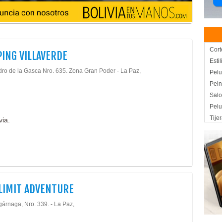
Cort
ING VILLAVERDE
Estil
dro de la Gasca Nro. 635. Zona Gran Poder - La Paz,
Pelu
Pei
Salo
Pelu
Tije
via.
Tije
Tije
Artí
Aca
Artí
LIMIT ADVENTURE
Cris
Caja
gárnaga, Nro. 339. - La Paz,
Elec
Líne