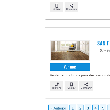
Celular
Compartir
SAN F
Av. P
Ver más
Venta de productos para decoración de 
Teléfono
Celular
Compartir
«
Anterior
1
2
3
4
5