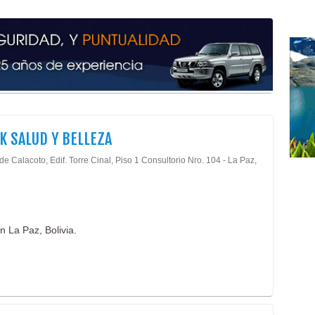
Cas
Bell
Cent
Cos
Fisi
Fisi
Kine
Masa
K SALUD Y BELLEZA
Made
Radi
de Calacoto, Edif. Torre Cinal, Piso 1 Consultorio Nro. 104 - La Paz,
Tera
Ciru
Ciru
Ciru
n La Paz, Bolivia.
Ciru
Ciru
Ciru
Lipo
Lipo