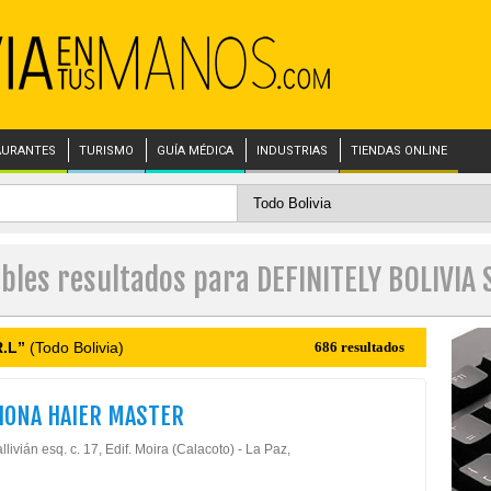
AURANTES
TURISMO
GUÍA MÉDICA
INDUSTRIAS
TIENDAS ONLINE
ibles resultados para DEFINITELY BOLIVIA S
R.L”
(Todo Bolivia)
686 resultados
HONA HAIER MASTER
llivián esq. c. 17, Edif. Moira (Calacoto) - La Paz,