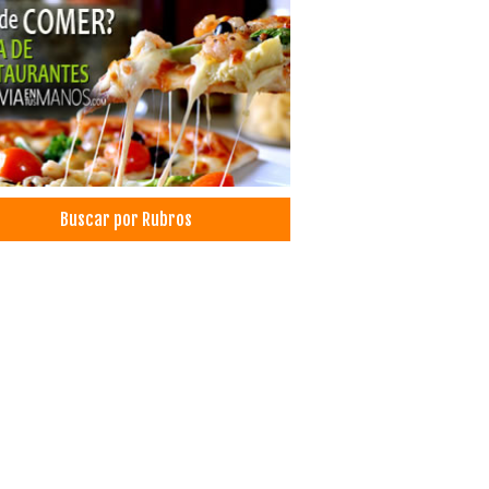
jes de Cocina
las
sorios para cocina
cias de Viajes y Turismo
adora de Turismo
smo: Agencias de Viaje
ismo
es, Agencias de
Buscar por Rubros
culos para el Hogar
sorios para el Hogar
 a crédito
putadoras
lares
rcializadoras
rtaciones
adoras
igeradores
etas
visores