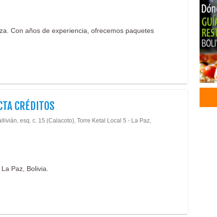
Mena
Vajil
nza. Con años de experiencia, ofrecemos paquetes
Acce
Agen
Oper
Turi
Tur
Viaj
CTA CRÉDITOS
Artí
Acce
llivián, esq. c. 15 (Calacoto), Torre Ketal Local 5 - La Paz,
Todo
Com
Celu
Come
 La Paz, Bolivia.
Impo
Lav
Refr
Tabl
Tele