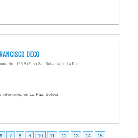
Piso
Piso
Piso
Peg
Piso
Pis
Vitr
RANCISCO DECO
ando Nro. 165 B (Zona San Sebastián) - La Paz,
interiores, en La Paz, Bolivia
6
7
8
9
10
11
12
13
14
15