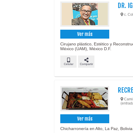
DR. I
c. Col
Ver más
Cirujano plástico, Estético y Reconst
México (UAM), México D.F.
Celular
Compartir
RECRE
Camino
(entrada
Ver más
Chicharronería en Alto, La Paz, Bolivia