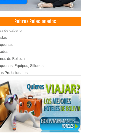
Rubros Relacionados
es de cabello
istas
querías
nados
nes de Belleza
querías: Equipos, Sillones
ras Profesionales
ras de Peluquería
ras de Barbero
culos para Peluquería
demias de Danza
culos de Parrilla
talería
s Chinas
trodomésticos
a Blanca