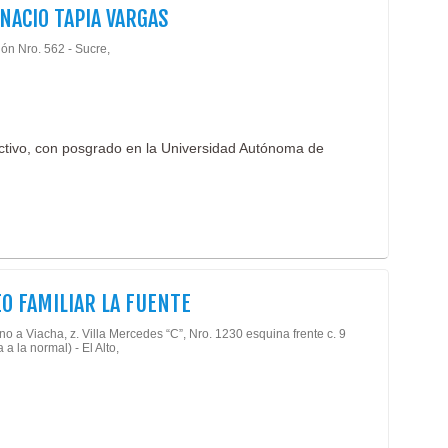
Lipo
GNACIO TAPIA VARGAS
Rino
ón Nro. 562 - Sucre,
Médi
Rep
Chic
Chur
Rest
ructivo, con posgrado en la Universidad Autónoma de
Rest
Deli
Rest
Recr
Alfo
Césp
O FAMILIAR LA FUENTE
Cort
Deco
 a Viacha, z. Villa Mercedes “C”, Nro. 1230 esquina frente c. 9
Deco
 a la normal) - El Alto,
Dise
Dec
Piso
Piso