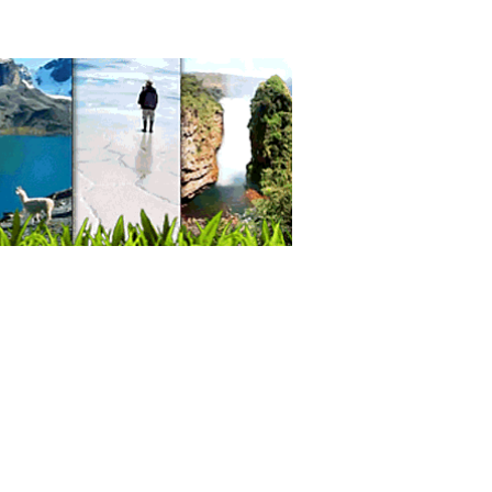
as Comerciales
eza Integral
ros de Estética Corporal
metología
oterapia Integral
oterapia
siología
jes Terapéuticos
roterapia
ofrecuencia
pias Alternativas
janos plásticos
gía Plástica
gía Estética
gia Plástica / Estética
gías de Nariz
gía de párpados
escultura laser
aspiración