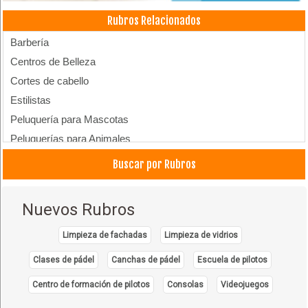
Rubros Relacionados
Barbería
Centros de Belleza
Cortes de cabello
Estilistas
Peluquería para Mascotas
Peluquerías para Animales
Peluquerías
Buscar por Rubros
Peluquerías: Equipos, Sillones
Peinados
Nuevos Rubros
Salones de Belleza
Limpieza de fachadas
Limpieza de vidrios
Clases de pádel
Canchas de pádel
Escuela de pilotos
Centro de formación de pilotos
Consolas
Videojuegos