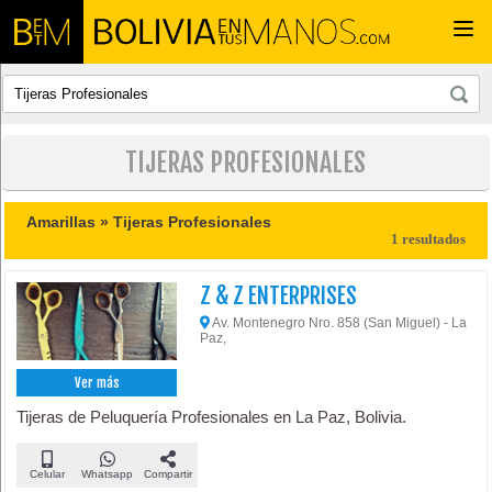
Togg
navi
TIJERAS PROFESIONALES
Amarillas »
Tijeras Profesionales
1 resultados
Z & Z ENTERPRISES
Av. Montenegro Nro. 858 (San Miguel) - La
Paz,
Ver más
Tijeras de Peluquería Profesionales en La Paz, Bolivia.
Celular
Whatsapp
Compartir