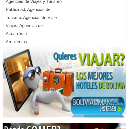
Agencias de Viajes y Turismo
Publicidad, Agencias de
Turismo: Agencias de Viaje
Viajes, Agencias de
Acuarelista
Arquitectos
Pintores Artísticos
Pintores
Arquitectura
Arte
Ciencias del Color
Investigación Científica
Retratos
Ladrillos
Fábricas de Ladrillos
Ladrillos: Comercialización y Ventas