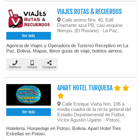
VIAJES RUTAS & RECUERDOS
Calle aroma Nro. 40, Edif.
Diamante azul PB, casi esquina
Illampu. (El Rosario) - La Paz,
Ver más
Agencia de Viajes y Operadora de Turismo Receptivo en La
Paz, Bolivia. Mapas, libros guías de viaje, boletos aéreos.
Teléfono
Celular
Compartir
APART HOTEL TURQUESA
Calle Enrique Viaña Nro. 106 a
media cuadra de la recta general del
Ver más
Estadio Departamental de Fútbol,
Víctor Agustín Ugarte. - Potosí,
Hotelería. Hospedaje en Potosí, Bolivia. Apart Hotel Tres
Estrellas en Potosí.