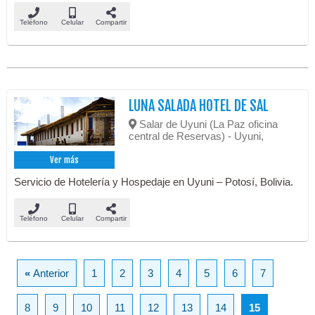
Teléfono
Celular
Compartir
LUNA SALADA HOTEL DE SAL
Salar de Uyuni (La Paz oficina
central de Reservas) - Uyuni,
Ver más
Servicio de Hotelería y Hospedaje en Uyuni – Potosí, Bolivia.
Teléfono
Celular
Compartir
«
Anterior
1
2
3
4
5
6
7
8
9
10
11
12
13
14
15