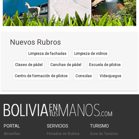
Transporte de carga terrestre
Transporte Larga Distancia
Transporte aéreo de mercancías
Transportes
Operadora de Turismo
Nuevos Rubros
Operadores Turisticos
Turismo
Limpieza de fachadas
Limpieza de vidrios
Médico Cirujano
Clases de pádel
Canchas de pádel
Escuela de pilotos
Fisioterapia Integral
Centro de formación de pilotos
Consolas
Videojuegos
Fisioterapia
Kinesiología
Médicos Fisioterapeutas
Información Turística
Transporte Turístico
Turismo de Aventura
PORTAL
SERVICIOS
TURISMO
Turismo Ecológico
Amarillas
Feriados en Bolivia
Guía de Turismo