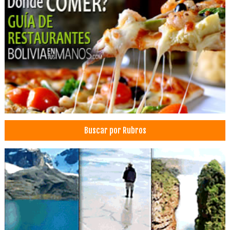
Materiales de Construcción
Cerámica
Pisos Cerámicos
Agentes de Carga
Almacenaje
Logística
Marítimo, Transporte
Servicios de Distribución y Logística
Servicio de Carga y Transporte
Buscar por Rubros
Transporte de carga aérea
Transporte Aéreo
Transporte de Carga Internacional
Transporte de Carga Nacional
Transporte multimodal
Transporte Marítimo
Transporte Terrestre