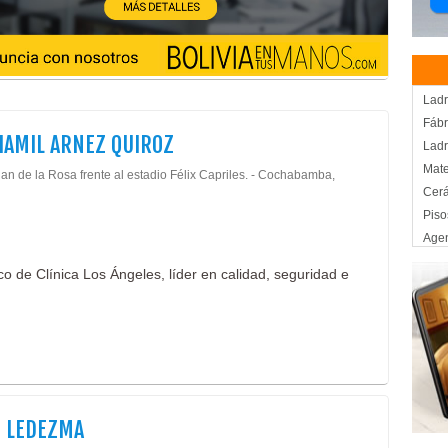
Ladr
Fábr
HAMIL ARNEZ QUIROZ
Ladr
Mate
an de la Rosa frente al estadio Félix Capriles. - Cochabamba,
Cer
Piso
Agen
Alm
co de Clínica Los Ángeles, líder en calidad, seguridad e
Logí
Marí
Serv
Serv
Tran
Tran
Tran
N LEDEZMA
Tran