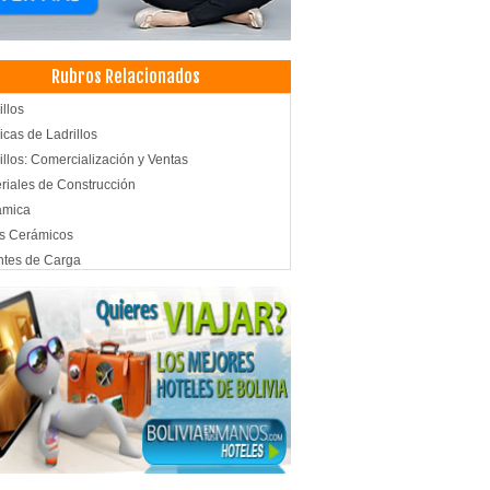
Rubros Relacionados
illos
icas de Ladrillos
illos: Comercialización y Ventas
riales de Construcción
ámica
s Cerámicos
tes de Carga
acenaje
stica
timo, Transporte
icios de Distribución y Logística
icio de Carga y Transporte
sporte de carga aérea
sporte Aéreo
sporte de Carga Internacional
sporte de Carga Nacional