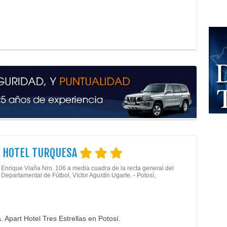
Tran
Turi
Turi
Turi
Hote
Hote
Apar
Hote
Artí
Conf
Fábr
Ropa
Unif
T HOTEL TURQUESA
Giga
Impr
 Enrique Viaña Nro. 106 a media cuadra de la recta general del
 Departamental de Fútbol, Víctor Agustín Ugarte. - Potosí,
Sell
Seri
. Apart Hotel Tres Estrellas en Potosí.