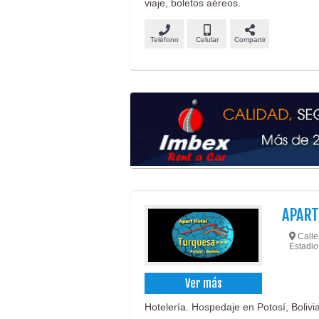
viaje, boletos aéreos.
Teléfono
Celular
Compartir
APAR
Calle
Estadio
Ver más
Hotelería. Hospedaje en Potosí, Bolivia