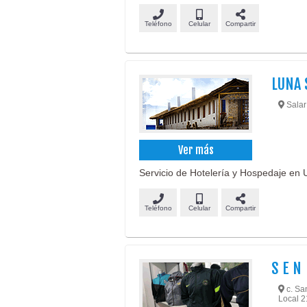
Teléfono
Celular
Compartir
LUNA 
Salar 
Ver más
Servicio de Hotelería y Hospedaje en U
Teléfono
Celular
Compartir
S E N
c. San
Local 2