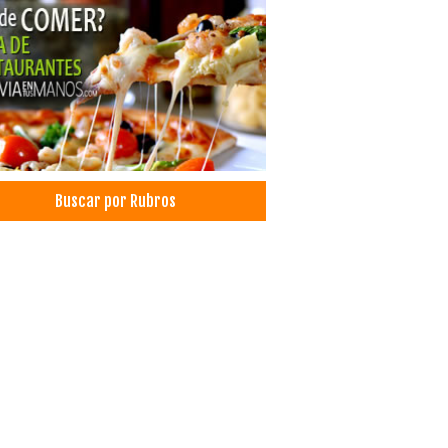
sporte multimodal
sporte Marítimo
sporte Terrestre
sporte de carga terrestre
sporte Larga Distancia
sporte aéreo de mercancías
sportes
cias de Viajes y Turismo
Buscar por Rubros
adora de Turismo
adores Turisticos
smo: Agencias de Viaje
ismo
es, Agencias de
co Cirujano
oterapia Integral
oterapia
siología
cos Fisioterapeutas
rmación Turística