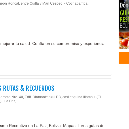
meón Roncal, entre Quilla y Man Césped. - Cochabamba,
Tran
Tran
Tran
Tran
Tran
Tran
a mejorar tu salud. Confía en su compromiso y experiencia
Tran
Agen
Oper
Oper
Turi
Tur
Viaj
S RUTAS & RECUERDOS
Médi
aroma Nro. 40, Edif. Diamante azul PB, casi esquina Illampu. (El
Fisi
) - La Paz,
Fisi
Kine
Médi
Info
smo Receptivo en La Paz, Bolivia. Mapas, libros guías de