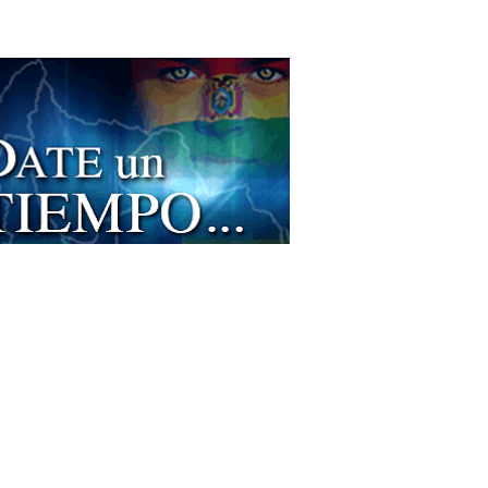
sporte Turístico
smo de Aventura
smo Ecológico
smo Comunitario
les
ls
t Hoteles
les en el Salar de Uyuni
culos Deportivos
ección de Ropa Deportiva
ica de Ropa Deportiva
 Deportiva
ormes deportivos
ntografías
entas
os
grafía