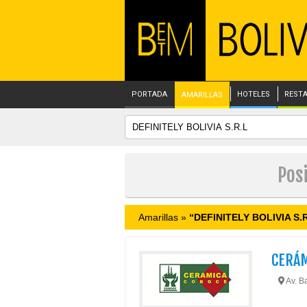
PORTADA
HOTELES
REST
AMARILLAS
Pos
Amarillas »
“DEFINITELY BOLIVIA S.
CERÁM
Av. B