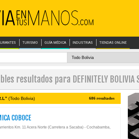
AURANTES
TURISMO
GUÍA MÉDICA
INDUSTRIAS
TIENDAS ONLINE
ibles resultados para DEFINITELY BOLIVIA S
R.L”
(Todo Bolivia)
686 resultados
ICA COBOCE
arrientos Km. 11 Acera Norte (Carretera a Sacaba) - Cochabamba,