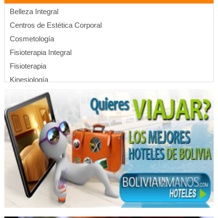
Belleza Integral
Centros de Estética Corporal
Cosmetología
Fisioterapia Integral
Fisioterapia
Kinesiología
Masajes Terapéuticos
Maderoterapia
Radiofrecuencia
Terapias Alternativas
Hemodiálisis
Consultorio Dental
Dentistas
Estética Dental
Implantología Dental
Implantes dentales