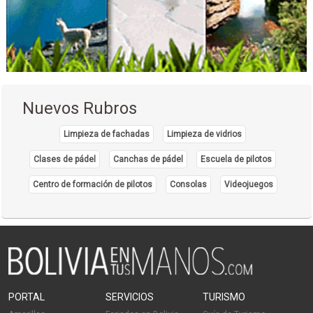
Médicos Veterinarios
Veterinarias
Salud Integral
Clínica Dental
Clínicas Odontológicas
Nuevos Rubros
Limpieza Dental
Odontología
Limpieza de fachadas
Limpieza de vidrios
Prótesis Dentales
Clases de pádel
Canchas de pádel
Escuela de pilotos
Tomografía
Centro de formación de pilotos
Consolas
Videojuegos
PORTAL
SERVICIOS
TURISMO