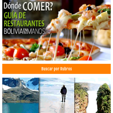
Médicos Odontólogos
Odontología Estética
Ortodoncia
Periodoncia
Médicos Urólogos
Cirugía general
Centros Médicos
Cardiología
Dermatólogo - Pediatría
Buscar por Rubros
Ginecología
Médicos Nefrólogos
Médico ginecólogo
Médicos Otorrinolaringólogos
Salud: Centros Médicos
Traumatología urología
Consultorios Médicos