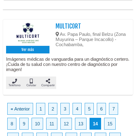
MULTICORT
Av. Papa Paulo, final Belzu (Zona
Muyurina – Parque Incacollo) -
Cochabamba,
Ver más
Imágenes médicas de vanguardia para un diagnóstico certero.
¡Cuida de tu salud con nuestro centro de diagnóstico por
imagen!
Teléfono
Celular
Compartir
«
Anterior
1
2
3
4
5
6
7
8
9
10
11
12
13
14
15