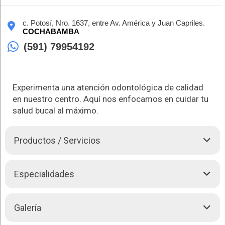
c. Potosí, Nro. 1637, entre Av. América y Juan Capriles.
COCHABAMBA
(591) 79954192
Experimenta una atención odontológica de calidad
en nuestro centro. Aquí nos enfocamos en cuidar tu
salud bucal al máximo.
Productos / Servicios
En Brent, bajo la dirección experta de la Dra. Paola Murillo,
Especialidades
nos comprometemos a ofrecerte una
Odontología
de calidad
y personalizada. Especializados en rehabilitación oral y
estética dental, nuestro equipo aborda una amplia gama de
Brent le brinda las siguientes atenciones:
Galería
necesidades dentales, desde cirugía bucal hasta
Ortodoncia
.
Rehabilitación Oral
Con tecnología de vanguardia y un enfoque centrado en el