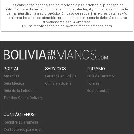
Los datos desplegados son de referencia y sólo tienen el propósito de
informar. Este documento no tiene ningún valor legal y no debe ser utilizado
de manera distinta a su propósito. En caso de requerir mayores detalles y/o
confirmar horarios de atención, productos, etc, el usuario deberá consultar
directamente con la empresa.
Es una recomendación de www.boliviaentusmanos.com
PORTAL
SERVICIOS
TURISMO
Amarillas
Feriados en Bolivia
Guía de Turismo
Guía Médica
Clima en Bolivia
Hoteles
Guía de la Industria
Restaurantes
Tiendas Online Delivery
CONTÁCTENOS
Registre su empresa
Contáctenos por e-mail